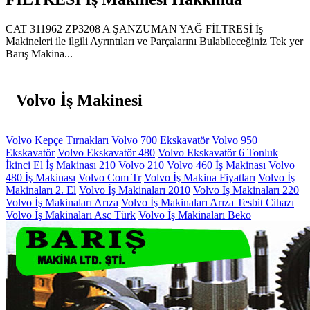
CAT 311962 ZP3208 A ŞANZUMAN YAĞ FİLTRESİ İş
Makineleri ile ilgili Ayrıntıları ve Parçalarını Bulabileceğiniz Tek yer
Barış Makina...
Volvo İş Makinesi
Volvo Kepçe Tırnakları
Volvo 700 Ekskavatör
Volvo 950
Ekskavatör
Volvo Ekskavatör 480
Volvo Ekskavatör 6 Tonluk
İkinci El İş Makinası 210
Volvo 210
Volvo 460 İş Makinası
Volvo
480 İş Makinası
Volvo Com Tr
Volvo İş Makina Fiyatları
Volvo İş
Makinaları 2. El
Volvo İş Makinaları 2010
Volvo İş Makinaları 220
Volvo İş Makinaları Arıza
Volvo İş Makinaları Arıza Tesbit Cihazı
Volvo İş Makinaları Asc Türk
Volvo İş Makinaları Beko