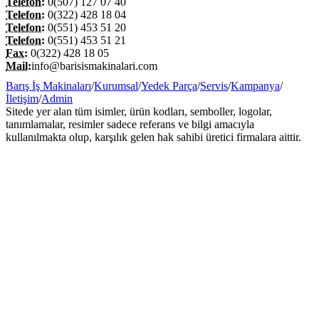
Telefon:
0(507) 127 07 40
Telefon:
0(322) 428 18 04
Telefon:
0(551) 453 51 20
Telefon:
0(551) 453 51 21
Fax:
0(322) 428 18 05
Mail:
info@barisismakinalari.com
Barış İş Makinaları
/
Kurumsal
/
Yedek Parça
/
Servis
/
Kampanya
/
İletişim
/
Admin
Sitede yer alan tüm isimler, ürün kodları, semboller, logolar,
tanımlamalar, resimler sadece referans ve bilgi amacıyla
kullanılmakta olup, karşılık gelen hak sahibi üretici firmalara aittir.