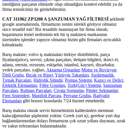
istediğiniz parçanın elimizde olup olmadığını kontrol edebilir ya da
firma temsilcimiz ile görüebilirsiniz.
CAT 311962 ZP3208 A ŞANZUMAN YAĞ FİLTRESİ
şeklinde
google aramalarında, firmamızın ismini sürekli görüyor olmanız
sizce tesadüf mü? Biz tesadüfe inanmayan bir firma olarak;
başarımızın temel nedeninin tek bir iş makinesi markasının
üzerinden işlemler yapıyor olmamız bizim gibi firmaları ayrıcalıklı
kılmaktadır.
Barış makine; volvo iş makinaları türkiye distribütörü, parça
fiyatları(price), servisi, çıkma parçaları, iletişim bilgileri, ikinci el,
adana, mersin, erzurum, eskişehir, istanbul, kayseri, diyarbakır,
yedek parçaları, yağları,
Aktarma Organları
Motor ve Revizyon
Dişli Grubu
,
Bıçak ve Riper
,
Yürüyüş Takımları
,
Sızdırmazlık
,
Tırnak Parçaları
,
Hidrolik Silindir
,
Pompa Sistemi
,
Kazıcı ve Delici
,
Elektrik Elemanları
,
Filtre Grupları
,
Tork(Güç) Sistemi
,
Şanzuman
Parçaları
,
Rulman Parçaları
,
Civata Somunlar
,
Pimler Sekmanlar
,
Fren Sistemleri
,
Manifolt Parçası
,
Pervane Grubu
,
Radyatör
Elemanları
gibi benzer konularda 7/24 hizmet etmektedir.
Barış makina olarak servis hizmetimizin kalitesinden memnun
kalacağımızdan şüphemiz yoktur. Gerek yurt içi, gerekse yurt dışı
bağlantılarımızdan dolayı firmamızın çok uzun yıllara dayanan, uzak
ve yakın referansları bulunmaktadır.