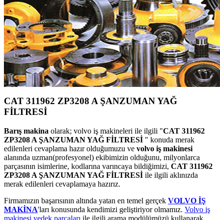
CAT 311962 ZP3208 A ŞANZUMAN YAĞ
FİLTRESİ
Barış makina
olarak; volvo iş makineleri ile ilgili "
CAT 311962
ZP3208 A ŞANZUMAN YAĞ FİLTRESİ
" konuda merak
edilenleri cevaplama hazır olduğumuzu ve
volvo iş makinesi
alanında uzman(profesyonel) ekibimizin olduğunu, milyonlarca
parçasının isimlerine, kodlarına varıncaya bildiğimizi,
CAT 311962
ZP3208 A ŞANZUMAN YAĞ FİLTRESİ
ile ilgili aklınızda
merak edilenleri cevaplamaya hazırız.
Firmamızın başarısının altında yatan en temel gerçek
VOLVO İŞ
MAKİNA
'ları konusunda kendimizi geliştiriyor olmamız.
Volvo iş
makinesi yedek parçaları
ile ilgili arama modülümüzü kullanarak