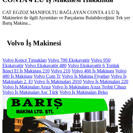
CAT EGZOZ MANIFOLTU BAĞLAYAN CONTA 4 LÜ İş
Makineleri ile ilgili Ayrıntıları ve Parçalarını Bulabileceğiniz Tek yer
Barış Makina...
Volvo İş Makinesi
Volvo Kepçe Tırnakları
Volvo 700 Ekskavatör
Volvo 950
Ekskavatör
Volvo Ekskavatör 480
Volvo Ekskavatör 6 Tonluk
İkinci El İş Makinası 210
Volvo 210
Volvo 460 İş Makinası
Volvo
480 İş Makinası
Volvo Com Tr
Volvo İş Makina Fiyatları
Volvo İş
Makinaları 2. El
Volvo İş Makinaları 2010
Volvo İş Makinaları 220
Volvo İş Makinaları Arıza
Volvo İş Makinaları Arıza Tesbit Cihazı
Volvo İş Makinaları Asc Türk
Volvo İş Makinaları Beko