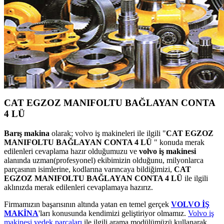
CAT EGZOZ MANIFOLTU BAĞLAYAN CONTA
4 LÜ
Barış makina
olarak; volvo iş makineleri ile ilgili "
CAT EGZOZ
MANIFOLTU BAĞLAYAN CONTA 4 LÜ
" konuda merak
edilenleri cevaplama hazır olduğumuzu ve
volvo iş makinesi
alanında uzman(profesyonel) ekibimizin olduğunu, milyonlarca
parçasının isimlerine, kodlarına varıncaya bildiğimizi,
CAT
EGZOZ MANIFOLTU BAĞLAYAN CONTA 4 LÜ
ile ilgili
aklınızda merak edilenleri cevaplamaya hazırız.
Firmamızın başarısının altında yatan en temel gerçek
VOLVO İŞ
MAKİNA
'ları konusunda kendimizi geliştiriyor olmamız.
Volvo iş
makinesi yedek parçaları
ile ilgili arama modülümüzü kullanarak