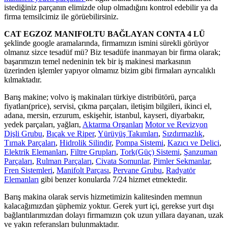
istediğiniz parçanın elimizde olup olmadığını kontrol edebilir ya da
firma temsilcimiz ile görüebilirsiniz.
CAT EGZOZ MANIFOLTU BAĞLAYAN CONTA 4 LÜ
şeklinde google aramalarında, firmamızın ismini sürekli görüyor
olmanız sizce tesadüf mü? Biz tesadüfe inanmayan bir firma olarak;
başarımızın temel nedeninin tek bir iş makinesi markasının
üzerinden işlemler yapıyor olmamız bizim gibi firmaları ayrıcalıklı
kılmaktadır.
Barış makine; volvo iş makinaları türkiye distribütörü, parça
fiyatları(price), servisi, çıkma parçaları, iletişim bilgileri, ikinci el,
adana, mersin, erzurum, eskişehir, istanbul, kayseri, diyarbakır,
yedek parçaları, yağları,
Aktarma Organları
Motor ve Revizyon
Dişli Grubu
,
Bıçak ve Riper
,
Yürüyüş Takımları
,
Sızdırmazlık
,
Tırnak Parçaları
,
Hidrolik Silindir
,
Pompa Sistemi
,
Kazıcı ve Delici
,
Elektrik Elemanları
,
Filtre Grupları
,
Tork(Güç) Sistemi
,
Şanzuman
Parçaları
,
Rulman Parçaları
,
Civata Somunlar
,
Pimler Sekmanlar
,
Fren Sistemleri
,
Manifolt Parçası
,
Pervane Grubu
,
Radyatör
Elemanları
gibi benzer konularda 7/24 hizmet etmektedir.
Barış makina olarak servis hizmetimizin kalitesinden memnun
kalacağımızdan şüphemiz yoktur. Gerek yurt içi, gerekse yurt dışı
bağlantılarımızdan dolayı firmamızın çok uzun yıllara dayanan, uzak
ve yakın referansları bulunmaktadır.