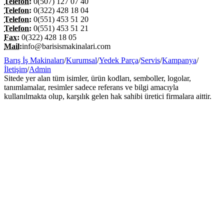
Telefon:
0(507) 127 07 40
Telefon:
0(322) 428 18 04
Telefon:
0(551) 453 51 20
Telefon:
0(551) 453 51 21
Fax:
0(322) 428 18 05
Mail:
info@barisismakinalari.com
Barış İş Makinaları
/
Kurumsal
/
Yedek Parça
/
Servis
/
Kampanya
/
İletişim
/
Admin
Sitede yer alan tüm isimler, ürün kodları, semboller, logolar,
tanımlamalar, resimler sadece referans ve bilgi amacıyla
kullanılmakta olup, karşılık gelen hak sahibi üretici firmalara aittir.