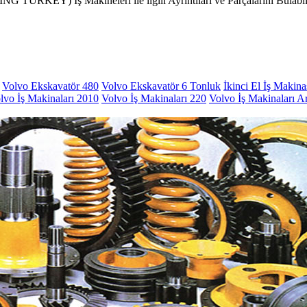
İş Makineleri ile ilgili Ayrıntıları ve Parçalarını Bulabilece
Volvo Ekskavatör 480
Volvo Ekskavatör 6 Tonluk
İkinci El İş Makina
lvo İş Makinaları 2010
Volvo İş Makinaları 220
Volvo İş Makinaları A