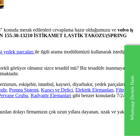
)
" konuda merak edilenleri cevaplama hazır olduğumuzu ve
volvo iş
 155-30-13210 İSTİKAMET LASTİK TAKOZU(SPRING
i yedek parçaları
ile ilgili arama modülümüzü kullanarak istediğiniz
ürekli görüyor olmanız sizce tesadüf mü? Biz tesadüfe inanmayan bir
lmaktadır.
Whatsapp Destek Hattı
, erzurum, eskişehir, istanbul, kayseri, diyarbakır, yedek parçaları,
ndir
,
Pompa Sistemi
,
Kazıcı ve Delici
,
Elektrik Elemanları
,
Filtre
Pervane Grubu
,
Radyatör Elemanları
gibi benzer konularda 7/24
mızdan dolayı firmamızın çok uzun yıllara dayanan, uzak ve yakın