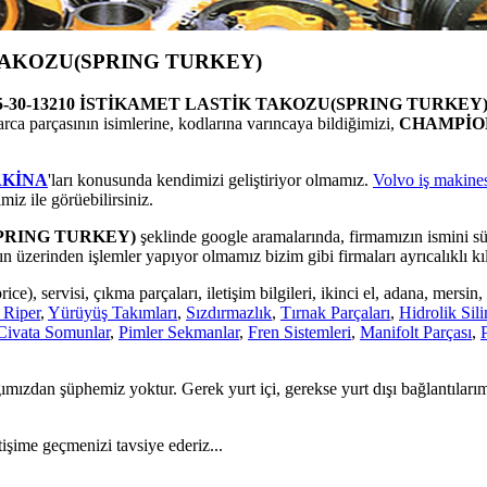
 TAKOZU(SPRING TURKEY)
-30-13210 İSTİKAMET LASTİK TAKOZU(SPRING TURKEY
a parçasının isimlerine, kodlarına varıncaya bildiğimizi,
CHAMPİON
AKİNA
'ları konusunda kendimizi geliştiriyor olmamız.
Volvo iş makines
miz ile görüebilirsiniz.
SPRING TURKEY)
şeklinde google aramalarında, firmamızın ismini s
n üzerinden işlemler yapıyor olmamız bizim gibi firmaları ayrıcalıklı kı
ice), servisi, çıkma parçaları, iletişim bilgileri, ikinci el, adana, mersin
 Riper
,
Yürüyüş Takımları
,
Sızdırmazlık
,
Tırnak Parçaları
,
Hidrolik Sili
Civata Somunlar
,
Pimler Sekmanlar
,
Fren Sistemleri
,
Manifolt Parçası
,
mızdan şüphemiz yoktur. Gerek yurt içi, gerekse yurt dışı bağlantıları
tişime geçmenizi tavsiye ederiz...