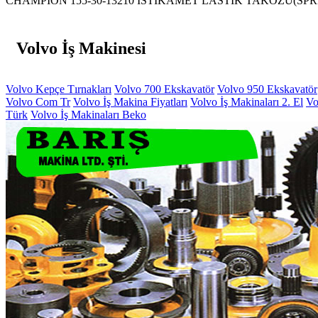
CHAMPİON 155-30-13210 İSTİKAMET LASTİK TAKOZU(SPRING TURKEY) 
Volvo İş Makinesi
Volvo Kepçe Tırnakları
Volvo 700 Ekskavatör
Volvo 950 Ekskavatör
Volvo Com Tr
Volvo İş Makina Fiyatları
Volvo İş Makinaları 2. El
Vo
Türk
Volvo İş Makinaları Beko