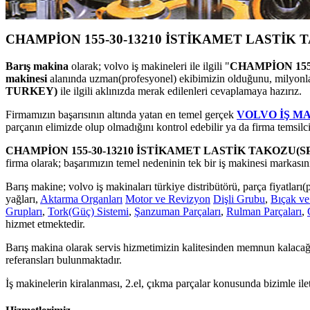
CHAMPİON 155-30-13210 İSTİKAMET LASTİK
Barış makina
olarak; volvo iş makineleri ile ilgili "
CHAMPİON 155
makinesi
alanında uzman(profesyonel) ekibimizin olduğunu, milyonlarc
TURKEY)
ile ilgili aklınızda merak edilenleri cevaplamaya hazırız.
Firmamızın başarısının altında yatan en temel gerçek
VOLVO İŞ M
parçanın elimizde olup olmadığını kontrol edebilir ya da firma temsilci
CHAMPİON 155-30-13210 İSTİKAMET LASTİK TAKOZU(
firma olarak; başarımızın temel nedeninin tek bir iş makinesi markasını
Barış makine; volvo iş makinaları türkiye distribütörü, parça fiyatları(pr
yağları,
Aktarma Organları
Motor ve Revizyon
Dişli Grubu
,
Bıçak ve
Grupları
,
Tork(Güç) Sistemi
,
Şanzuman Parçaları
,
Rulman Parçaları
,
hizmet etmektedir.
Barış makina olarak servis hizmetimizin kalitesinden memnun kalacağı
referansları bulunmaktadır.
İş makinelerin kiralanması, 2.el, çıkma parçalar konusunda bizimle ile