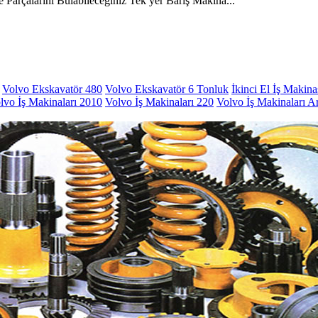
arçalarını Bulabileceğiniz Tek yer Barış Makina...
Volvo Ekskavatör 480
Volvo Ekskavatör 6 Tonluk
İkinci El İş Makina
lvo İş Makinaları 2010
Volvo İş Makinaları 220
Volvo İş Makinaları A