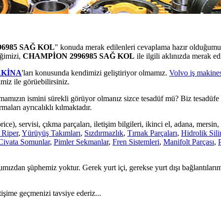
6985 SAĞ KOL
" konuda merak edilenleri cevaplama hazır olduğum
iğimizi,
CHAMPİON 2996985 SAĞ KOL
ile ilgili aklınızda merak e
AKİNA
'ları konusunda kendimizi geliştiriyor olmamız.
Volvo iş makines
miz ile görüebilirsiniz.
mamızın ismini sürekli görüyor olmanız sizce tesadüf mü? Biz tesadüfe i
aları ayrıcalıklı kılmaktadır.
ice), servisi, çıkma parçaları, iletişim bilgileri, ikinci el, adana, mersin
 Riper
,
Yürüyüş Takımları
,
Sızdırmazlık
,
Tırnak Parçaları
,
Hidrolik Sili
Civata Somunlar
,
Pimler Sekmanlar
,
Fren Sistemleri
,
Manifolt Parçası
,
mızdan şüphemiz yoktur. Gerek yurt içi, gerekse yurt dışı bağlantıları
tişime geçmenizi tavsiye ederiz...