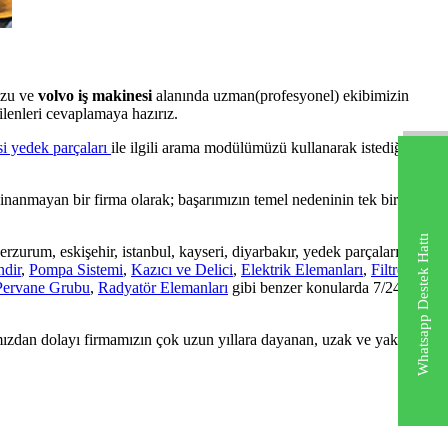
uzu ve
volvo iş makinesi
alanında uzman(profesyonel) ekibimizin
dilenleri cevaplamaya hazırız.
i yedek parçaları
ile ilgili arama modülümüzü kullanarak istediğiniz
nanmayan bir firma olarak; başarımızın temel nedeninin tek bir iş
Whatsapp Destek Hattı
, erzurum, eskişehir, istanbul, kayseri, diyarbakır, yedek parçaları,
ndir
,
Pompa Sistemi
,
Kazıcı ve Delici
,
Elektrik Elemanları
,
Filtre
Pervane Grubu
,
Radyatör Elemanları
gibi benzer konularda 7/24
mızdan dolayı firmamızın çok uzun yıllara dayanan, uzak ve yakın