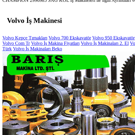
CHAMPİON 2996985 SAĞ KOL İş Makineleri ile ilgili Ayrıntıları ve P
Volvo İş Makinesi
Volvo Kepçe Tırnakları
Volvo 700 Ekskavatör
Volvo 950 Ekskavatör
Volvo Com Tr
Volvo İş Makina Fiyatları
Volvo İş Makinaları 2. El
Vo
Türk
Volvo İş Makinaları Beko