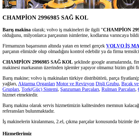
CHAMPİON 2996985 SAĞ KOL
Barış makina
olarak; volvo iş makineleri ile ilgili "
CHAMPİON 299
olduğunu, milyonlarca parçasının isimlerine, kodlarına varıncaya bild
Firmamızın başarısının altında yatan en temel gerçek
VOLVO İŞ M
parçanın elimizde olup olmadığını kontrol edebilir ya da firma temsilci
CHAMPİON 2996985 SAĞ KOL
şeklinde google aramalarında, fir
makinesi markasının üzerinden işlemler yapıyor olmamız bizim gibi firm
Barış makine; volvo iş makinaları türkiye distribütörü, parça fiyatları(pr
yağları,
Aktarma Organları
Motor ve Revizyon
Dişli Grubu
,
Bıçak ve
Grupları
,
Tork(Güç) Sistemi
,
Şanzuman Parçaları
,
Rulman Parçaları
,
hizmet etmektedir.
Barış makina olarak servis hizmetimizin kalitesinden memnun kalacağı
referansları bulunmaktadır.
İş makinelerin kiralanması, 2.el, çıkma parçalar konusunda bizimle ile
Hizmetlerimiz