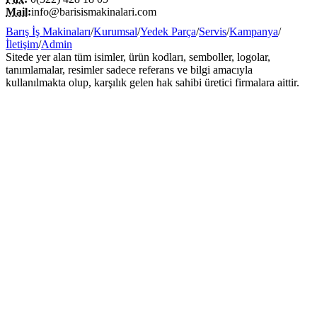
Mail:
info@barisismakinalari.com
Barış İş Makinaları
/
Kurumsal
/
Yedek Parça
/
Servis
/
Kampanya
/
İletişim
/
Admin
Sitede yer alan tüm isimler, ürün kodları, semboller, logolar,
tanımlamalar, resimler sadece referans ve bilgi amacıyla
kullanılmakta olup, karşılık gelen hak sahibi üretici firmalara aittir.