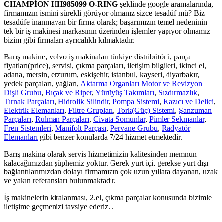
CHAMPİON HH985099 O-RING
şeklinde google aramalarında,
firmamızın ismini sürekli görüyor olmanız sizce tesadüf mü? Biz
tesadüfe inanmayan bir firma olarak; başarımızın temel nedeninin
tek bir iş makinesi markasının üzerinden işlemler yapıyor olmamız
bizim gibi firmaları ayrıcalıklı kılmaktadır.
Barış makine; volvo iş makinaları türkiye distribütörü, parça
fiyatları(price), servisi, çıkma parçaları, iletişim bilgileri, ikinci el,
adana, mersin, erzurum, eskişehir, istanbul, kayseri, diyarbakır,
yedek parçaları, yağları,
Aktarma Organları
Motor ve Revizyon
Dişli Grubu
,
Bıçak ve Riper
,
Yürüyüş Takımları
,
Sızdırmazlık
,
Tırnak Parçaları
,
Hidrolik Silindir
,
Pompa Sistemi
,
Kazıcı ve Delici
,
Elektrik Elemanları
,
Filtre Grupları
,
Tork(Güç) Sistemi
,
Şanzuman
Parçaları
,
Rulman Parçaları
,
Civata Somunlar
,
Pimler Sekmanlar
,
Fren Sistemleri
,
Manifolt Parçası
,
Pervane Grubu
,
Radyatör
Elemanları
gibi benzer konularda 7/24 hizmet etmektedir.
Barış makina olarak servis hizmetimizin kalitesinden memnun
kalacağımızdan şüphemiz yoktur. Gerek yurt içi, gerekse yurt dışı
bağlantılarımızdan dolayı firmamızın çok uzun yıllara dayanan, uzak
ve yakın referansları bulunmaktadır.
İş makinelerin kiralanması, 2.el, çıkma parçalar konusunda bizimle
iletişime geçmenizi tavsiye ederiz...