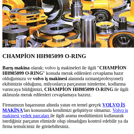
CHAMPİON HH985099 O-RING
Barış makina
olarak; volvo iş makineleri ile ilgili "
CHAMPİON
HH985099 O-RING
" konuda merak edilenleri cevaplama hazır
olduğumuzu ve
volvo iş makinesi
alanında uzman(profesyonel)
ekibimizin olduğunu, milyonlarca parçasının isimlerine, kodlarına
varıncaya bildiğimizi,
CHAMPİON HH985099 O-RING
ile ilgili
aklınızda merak edilenleri cevaplamaya hazırız.
Firmamızın başarısının altında yatan en temel gerçek
VOLVO İŞ
MAKİNA
'ları konusunda kendimizi geliştiriyor olmamız.
Volvo iş
makinesi yedek parçaları
ile ilgili arama modülümüzü kullanarak
istediğiniz parçanın elimizde olup olmadığını kontrol edebilir ya da
firma temsilcimiz ile görüebilirsiniz.