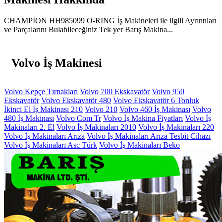
CHAMPİON HH985099 O-RING İş Makineleri ile ilgili Ayrıntıları
ve Parçalarını Bulabileceğiniz Tek yer Barış Makina...
Volvo İş Makinesi
Volvo Kepçe Tırnakları
Volvo 700 Ekskavatör
Volvo 950
Ekskavatör
Volvo Ekskavatör 480
Volvo Ekskavatör 6 Tonluk
İkinci El İş Makinası 210
Volvo 210
Volvo 460 İş Makinası
Volvo
480 İş Makinası
Volvo Com Tr
Volvo İş Makina Fiyatları
Volvo İş
Makinaları 2. El
Volvo İş Makinaları 2010
Volvo İş Makinaları 220
Volvo İş Makinaları Arıza
Volvo İş Makinaları Arıza Tesbit Cihazı
Volvo İş Makinaları Asc Türk
Volvo İş Makinaları Beko