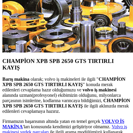
CHAMPİON XPB SPB 2650 GTS TIRTIRLI
KAYIŞ
Barış makina
olarak; volvo iş makineleri ile ilgili "
CHAMPİON
XPB SPB 2650 GTS TIRTIRLI KAYIŞ
" konuda merak
edilenleri cevaplama hazır olduğumuzu ve
volvo iş makinesi
alanında uzman(profesyonel) ekibimizin olduğunu, milyonlarca
parçasının isimlerine, kodlarına varıncaya bildiğimizi,
CHAMPİON
XPB SPB 2650 GTS TIRTIRLI KAYIŞ
ile ilgili aklınızda merak
edilenleri cevaplamaya hazırız.
Firmamızın başarısının altında yatan en temel gerçek
VOLVO İŞ
MAKİNA
'ları konusunda kendimizi geliştiriyor olmamız.
Volvo iş
makinesi yedek parçaları
ile ilgili arama modülümüzü kullanarak