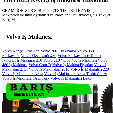
CHAMPİON XPB SPB 2650 GTS TIRTIRLI KAYIŞ İş
Makineleri ile ilgili Ayrıntıları ve Parçalarını Bulabileceğiniz Tek yer
Barış Makina...
Volvo İş Makinesi
Volvo Kepçe Tırnakları
Volvo 700 Ekskavatör
Volvo 950
Ekskavatör
Volvo Ekskavatör 480
Volvo Ekskavatör 6 Tonluk
İkinci El İş Makinası 210
Volvo 210
Volvo 460 İş Makinası
Volvo
480 İş Makinası
Volvo Com Tr
Volvo İş Makina Fiyatları
Volvo İş
Makinaları 2. El
Volvo İş Makinaları 2010
Volvo İş Makinaları 220
Volvo İş Makinaları Arıza
Volvo İş Makinaları Arıza Tesbit Cihazı
Volvo İş Makinaları Asc Türk
Volvo İş Makinaları Beko