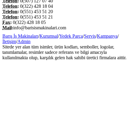
Telefon:
0(507) 127 07 40
Telefon:
0(322) 428 18 04
Telefon:
0(551) 453 51 20
Telefon:
0(551) 453 51 21
Fax:
0(322) 428 18 05
Mail:
info@barisismakinalari.com
Barış İş Makinaları
/
Kurumsal
/
Yedek Parça
/
Servis
/
Kampanya
/
İletişim
/
Admin
Sitede yer alan tüm isimler, ürün kodları, semboller, logolar,
tanımlamalar, resimler sadece referans ve bilgi amacıyla
kullanılmakta olup, karşılık gelen hak sahibi üretici firmalara aittir.