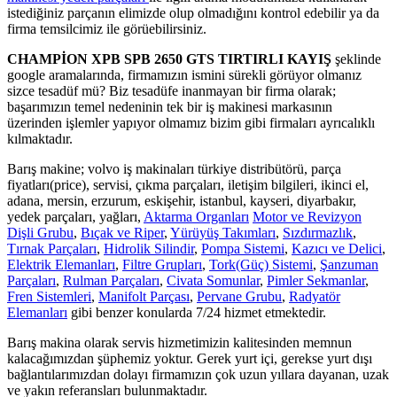
istediğiniz parçanın elimizde olup olmadığını kontrol edebilir ya da
firma temsilcimiz ile görüebilirsiniz.
CHAMPİON XPB SPB 2650 GTS TIRTIRLI KAYIŞ
şeklinde
google aramalarında, firmamızın ismini sürekli görüyor olmanız
sizce tesadüf mü? Biz tesadüfe inanmayan bir firma olarak;
başarımızın temel nedeninin tek bir iş makinesi markasının
üzerinden işlemler yapıyor olmamız bizim gibi firmaları ayrıcalıklı
kılmaktadır.
Barış makine; volvo iş makinaları türkiye distribütörü, parça
fiyatları(price), servisi, çıkma parçaları, iletişim bilgileri, ikinci el,
adana, mersin, erzurum, eskişehir, istanbul, kayseri, diyarbakır,
yedek parçaları, yağları,
Aktarma Organları
Motor ve Revizyon
Dişli Grubu
,
Bıçak ve Riper
,
Yürüyüş Takımları
,
Sızdırmazlık
,
Tırnak Parçaları
,
Hidrolik Silindir
,
Pompa Sistemi
,
Kazıcı ve Delici
,
Elektrik Elemanları
,
Filtre Grupları
,
Tork(Güç) Sistemi
,
Şanzuman
Parçaları
,
Rulman Parçaları
,
Civata Somunlar
,
Pimler Sekmanlar
,
Fren Sistemleri
,
Manifolt Parçası
,
Pervane Grubu
,
Radyatör
Elemanları
gibi benzer konularda 7/24 hizmet etmektedir.
Barış makina olarak servis hizmetimizin kalitesinden memnun
kalacağımızdan şüphemiz yoktur. Gerek yurt içi, gerekse yurt dışı
bağlantılarımızdan dolayı firmamızın çok uzun yıllara dayanan, uzak
ve yakın referansları bulunmaktadır.