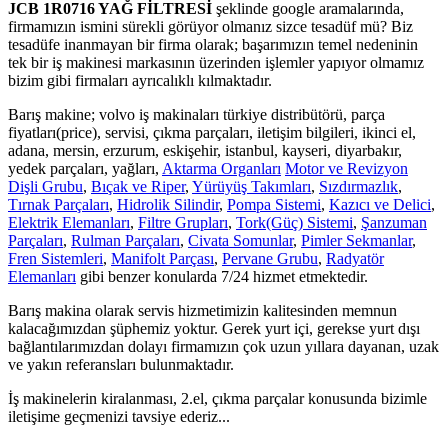
JCB 1R0716 YAĞ FİLTRESİ
şeklinde google aramalarında,
firmamızın ismini sürekli görüyor olmanız sizce tesadüf mü? Biz
tesadüfe inanmayan bir firma olarak; başarımızın temel nedeninin
tek bir iş makinesi markasının üzerinden işlemler yapıyor olmamız
bizim gibi firmaları ayrıcalıklı kılmaktadır.
Barış makine; volvo iş makinaları türkiye distribütörü, parça
fiyatları(price), servisi, çıkma parçaları, iletişim bilgileri, ikinci el,
adana, mersin, erzurum, eskişehir, istanbul, kayseri, diyarbakır,
yedek parçaları, yağları,
Aktarma Organları
Motor ve Revizyon
Dişli Grubu
,
Bıçak ve Riper
,
Yürüyüş Takımları
,
Sızdırmazlık
,
Tırnak Parçaları
,
Hidrolik Silindir
,
Pompa Sistemi
,
Kazıcı ve Delici
,
Elektrik Elemanları
,
Filtre Grupları
,
Tork(Güç) Sistemi
,
Şanzuman
Parçaları
,
Rulman Parçaları
,
Civata Somunlar
,
Pimler Sekmanlar
,
Fren Sistemleri
,
Manifolt Parçası
,
Pervane Grubu
,
Radyatör
Elemanları
gibi benzer konularda 7/24 hizmet etmektedir.
Barış makina olarak servis hizmetimizin kalitesinden memnun
kalacağımızdan şüphemiz yoktur. Gerek yurt içi, gerekse yurt dışı
bağlantılarımızdan dolayı firmamızın çok uzun yıllara dayanan, uzak
ve yakın referansları bulunmaktadır.
İş makinelerin kiralanması, 2.el, çıkma parçalar konusunda bizimle
iletişime geçmenizi tavsiye ederiz...