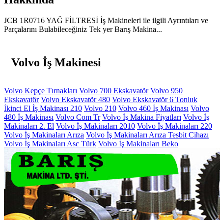
JCB 1R0716 YAĞ FİLTRESİ İş Makineleri ile ilgili Ayrıntıları ve
Parçalarını Bulabileceğiniz Tek yer Barış Makina...
Volvo İş Makinesi
Volvo Kepçe Tırnakları
Volvo 700 Ekskavatör
Volvo 950
Ekskavatör
Volvo Ekskavatör 480
Volvo Ekskavatör 6 Tonluk
İkinci El İş Makinası 210
Volvo 210
Volvo 460 İş Makinası
Volvo
480 İş Makinası
Volvo Com Tr
Volvo İş Makina Fiyatları
Volvo İş
Makinaları 2. El
Volvo İş Makinaları 2010
Volvo İş Makinaları 220
Volvo İş Makinaları Arıza
Volvo İş Makinaları Arıza Tesbit Cihazı
Volvo İş Makinaları Asc Türk
Volvo İş Makinaları Beko