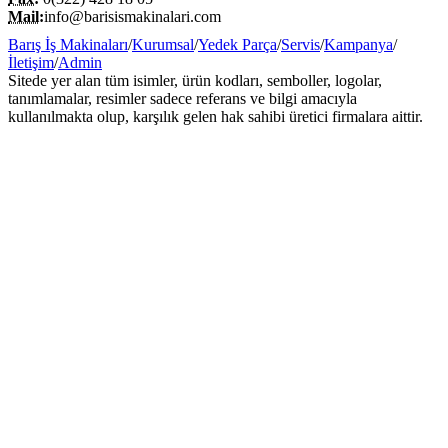
Mail:
info@barisismakinalari.com
Barış İş Makinaları
/
Kurumsal
/
Yedek Parça
/
Servis
/
Kampanya
/
İletişim
/
Admin
Sitede yer alan tüm isimler, ürün kodları, semboller, logolar,
tanımlamalar, resimler sadece referans ve bilgi amacıyla
kullanılmakta olup, karşılık gelen hak sahibi üretici firmalara aittir.