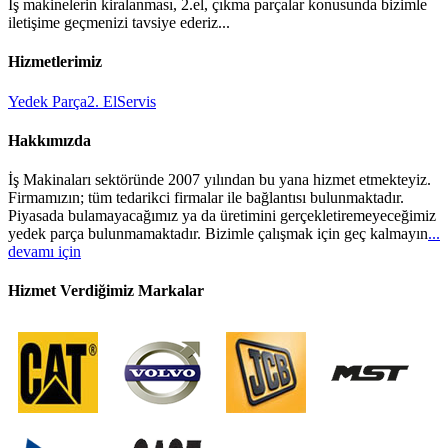
İş makinelerin kiralanması, 2.el, çıkma parçalar konusunda bizimle
iletişime geçmenizi tavsiye ederiz...
Hizmetlerimiz
Yedek Parça
2. El
Servis
Hakkımızda
İş Makinaları sektöründe 2007 yılından bu yana hizmet etmekteyiz.
Firmamızın; tüm tedarikci firmalar ile bağlantısı bulunmaktadır.
Piyasada bulamayacağımız ya da üretimini gerçekletiremeyeceğimiz
yedek parça bulunmamaktadır. Bizimle çalışmak için geç kalmayın
...
devamı için
Hizmet Verdiğimiz Markalar