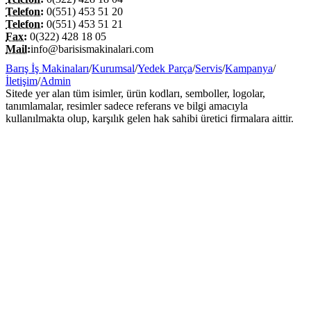
Telefon:
0(551) 453 51 20
Telefon:
0(551) 453 51 21
Fax:
0(322) 428 18 05
Mail:
info@barisismakinalari.com
Barış İş Makinaları
/
Kurumsal
/
Yedek Parça
/
Servis
/
Kampanya
/
İletişim
/
Admin
Sitede yer alan tüm isimler, ürün kodları, semboller, logolar,
tanımlamalar, resimler sadece referans ve bilgi amacıyla
kullanılmakta olup, karşılık gelen hak sahibi üretici firmalara aittir.