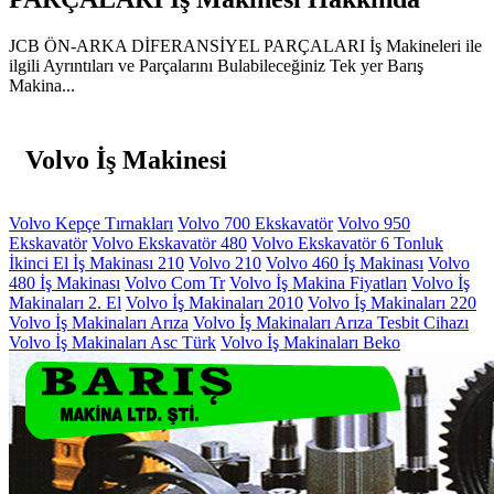
JCB ÖN-ARKA DİFERANSİYEL PARÇALARI İş Makineleri ile
ilgili Ayrıntıları ve Parçalarını Bulabileceğiniz Tek yer Barış
Makina...
Volvo İş Makinesi
Volvo Kepçe Tırnakları
Volvo 700 Ekskavatör
Volvo 950
Ekskavatör
Volvo Ekskavatör 480
Volvo Ekskavatör 6 Tonluk
İkinci El İş Makinası 210
Volvo 210
Volvo 460 İş Makinası
Volvo
480 İş Makinası
Volvo Com Tr
Volvo İş Makina Fiyatları
Volvo İş
Makinaları 2. El
Volvo İş Makinaları 2010
Volvo İş Makinaları 220
Volvo İş Makinaları Arıza
Volvo İş Makinaları Arıza Tesbit Cihazı
Volvo İş Makinaları Asc Türk
Volvo İş Makinaları Beko