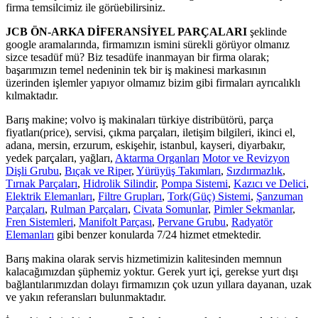
firma temsilcimiz ile görüebilirsiniz.
JCB ÖN-ARKA DİFERANSİYEL PARÇALARI
şeklinde
google aramalarında, firmamızın ismini sürekli görüyor olmanız
sizce tesadüf mü? Biz tesadüfe inanmayan bir firma olarak;
başarımızın temel nedeninin tek bir iş makinesi markasının
üzerinden işlemler yapıyor olmamız bizim gibi firmaları ayrıcalıklı
kılmaktadır.
Barış makine; volvo iş makinaları türkiye distribütörü, parça
fiyatları(price), servisi, çıkma parçaları, iletişim bilgileri, ikinci el,
adana, mersin, erzurum, eskişehir, istanbul, kayseri, diyarbakır,
yedek parçaları, yağları,
Aktarma Organları
Motor ve Revizyon
Dişli Grubu
,
Bıçak ve Riper
,
Yürüyüş Takımları
,
Sızdırmazlık
,
Tırnak Parçaları
,
Hidrolik Silindir
,
Pompa Sistemi
,
Kazıcı ve Delici
,
Elektrik Elemanları
,
Filtre Grupları
,
Tork(Güç) Sistemi
,
Şanzuman
Parçaları
,
Rulman Parçaları
,
Civata Somunlar
,
Pimler Sekmanlar
,
Fren Sistemleri
,
Manifolt Parçası
,
Pervane Grubu
,
Radyatör
Elemanları
gibi benzer konularda 7/24 hizmet etmektedir.
Barış makina olarak servis hizmetimizin kalitesinden memnun
kalacağımızdan şüphemiz yoktur. Gerek yurt içi, gerekse yurt dışı
bağlantılarımızdan dolayı firmamızın çok uzun yıllara dayanan, uzak
ve yakın referansları bulunmaktadır.