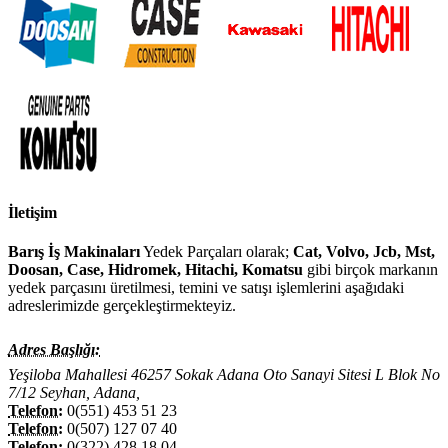
İletişim
Barış İş Makinaları
Yedek Parçaları olarak;
Cat, Volvo, Jcb, Mst,
Doosan, Case, Hidromek, Hitachi, Komatsu
gibi birçok markanın
yedek parçasını üretilmesi, temini ve satışı işlemlerini aşağıdaki
adreslerimizde gerçekleştirmekteyiz.
Adres Başlığı:
Yeşiloba Mahallesi 46257 Sokak Adana Oto Sanayi Sitesi L Blok No
7/12 Seyhan, Adana,
Telefon:
0(551) 453 51 23
Telefon:
0(507) 127 07 40
Telefon:
0(322) 428 18 04