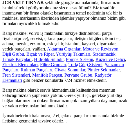
JCB V65T TIRNAK
şeklinde google aramalarında, firmamızın
ismini sürekli görüyor olmanız sizce tesadüf mü? Biz tesadüfe
inanmayan bir firma olarak; başarımızın temel nedeninin tek bir iş
makinesi markasının üzerinden işlemler yapıyor olmamız bizim gibi
firmaları ayrıcalıklı kılmaktadır.
Barış makine; volvo iş makinaları türkiye distribütörü, parça
fiyatları(price), servisi, çıkma parçaları, iletişim bilgileri, ikinci el,
adana, mersin, erzurum, eskişehir, istanbul, kayseri, diyarbakır,
yedek parçaları, yağları,
Aktarma Organları
Motor ve Revizyon
Dişli Grubu
,
Bıçak ve Riper
,
Yürüyüş Takımları
,
Sızdırmazlık
,
Tırnak Parçaları
,
Hidrolik Silindir
,
Pompa Sistemi
,
Kazıcı ve Delici
,
Elektrik Elemanları
,
Filtre Grupları
,
Tork(Güç) Sistemi
,
Şanzuman
Parçaları
,
Rulman Parçaları
,
Civata Somunlar
,
Pimler Sekmanlar
,
Fren Sistemleri
,
Manifolt Parçası
,
Pervane Grubu
,
Radyatör
Elemanları
gibi benzer konularda 7/24 hizmet etmektedir.
Barış makina olarak servis hizmetimizin kalitesinden memnun
kalacağımızdan şüphemiz yoktur. Gerek yurt içi, gerekse yurt dışı
bağlantılarımızdan dolayı firmamızın çok uzun yıllara dayanan, uzak
ve yakın referansları bulunmaktadır.
İş makinelerin kiralanması, 2.el, çıkma parçalar konusunda bizimle
iletişime geçmenizi tavsiye ederiz...