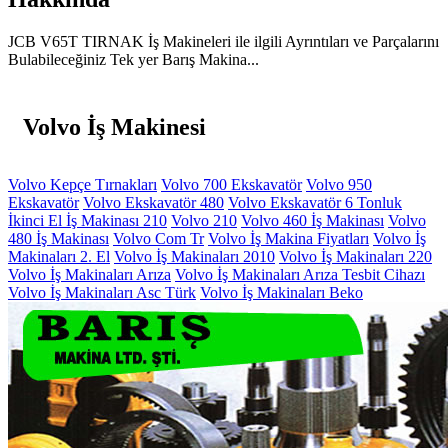
JCB V65T TIRNAK İş Makineleri ile ilgili Ayrıntıları ve Parçalarını
Bulabileceğiniz Tek yer Barış Makina...
Volvo İş Makinesi
Volvo Kepçe Tırnakları
Volvo 700 Ekskavatör
Volvo 950
Ekskavatör
Volvo Ekskavatör 480
Volvo Ekskavatör 6 Tonluk
İkinci El İş Makinası 210
Volvo 210
Volvo 460 İş Makinası
Volvo
480 İş Makinası
Volvo Com Tr
Volvo İş Makina Fiyatları
Volvo İş
Makinaları 2. El
Volvo İş Makinaları 2010
Volvo İş Makinaları 220
Volvo İş Makinaları Arıza
Volvo İş Makinaları Arıza Tesbit Cihazı
Volvo İş Makinaları Asc Türk
Volvo İş Makinaları Beko