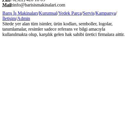
Mail:
info@barisismakinalari.com
Barış İş Makinaları
/
Kurumsal
/
Yedek Parça
/
Servis
/
Kampanya
/
İletişim
/
Admin
Sitede yer alan tüm isimler, ürün kodları, semboller, logolar,
tanımlamalar, resimler sadece referans ve bilgi amacıyla
kullanılmakta olup, karşılık gelen hak sahibi üretici firmalara aittir.