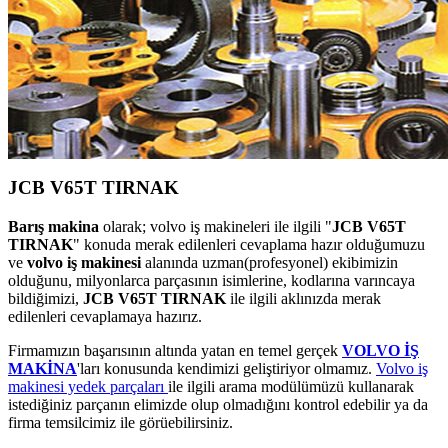
JCB V65T TIRNAK
Barış makina
olarak; volvo iş makineleri ile ilgili "
JCB V65T
TIRNAK
" konuda merak edilenleri cevaplama hazır olduğumuzu
ve
volvo iş makinesi
alanında uzman(profesyonel) ekibimizin
olduğunu, milyonlarca parçasının isimlerine, kodlarına varıncaya
bildiğimizi,
JCB V65T TIRNAK
ile ilgili aklınızda merak
edilenleri cevaplamaya hazırız.
Firmamızın başarısının altında yatan en temel gerçek
VOLVO İŞ
MAKİNA
'ları konusunda kendimizi geliştiriyor olmamız.
Volvo iş
makinesi yedek parçaları
ile ilgili arama modülümüzü kullanarak
istediğiniz parçanın elimizde olup olmadığını kontrol edebilir ya da
firma temsilcimiz ile görüebilirsiniz.