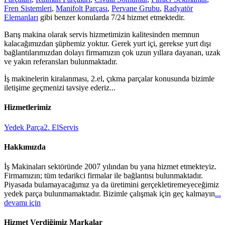
Fren Sistemleri
,
Manifolt Parçası
,
Pervane Grubu
,
Radyatör
Elemanları
gibi benzer konularda 7/24 hizmet etmektedir.
Barış makina olarak servis hizmetimizin kalitesinden memnun
kalacağımızdan şüphemiz yoktur. Gerek yurt içi, gerekse yurt dışı
bağlantılarımızdan dolayı firmamızın çok uzun yıllara dayanan, uzak
ve yakın referansları bulunmaktadır.
İş makinelerin kiralanması, 2.el, çıkma parçalar konusunda bizimle
iletişime geçmenizi tavsiye ederiz...
Hizmetlerimiz
Yedek Parça
2. El
Servis
Hakkımızda
İş Makinaları sektöründe 2007 yılından bu yana hizmet etmekteyiz.
Firmamızın; tüm tedarikci firmalar ile bağlantısı bulunmaktadır.
Piyasada bulamayacağımız ya da üretimini gerçekletiremeyeceğimiz
yedek parça bulunmamaktadır. Bizimle çalışmak için geç kalmayın
...
devamı için
Hizmet Verdiğimiz Markalar