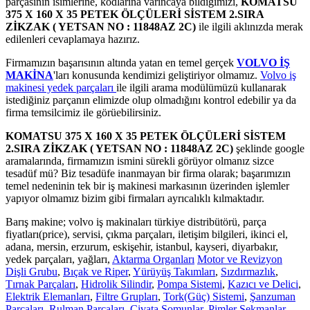
parçasının isimlerine, kodlarına varıncaya bildiğimizi,
KOMATSU
375 X 160 X 35 PETEK ÖLÇÜLERİ SİSTEM 2.SIRA
ZİKZAK ( YETSAN NO : 11848AZ 2C)
ile ilgili aklınızda merak
edilenleri cevaplamaya hazırız.
Firmamızın başarısının altında yatan en temel gerçek
VOLVO İŞ
MAKİNA
'ları konusunda kendimizi geliştiriyor olmamız.
Volvo iş
makinesi yedek parçaları
ile ilgili arama modülümüzü kullanarak
istediğiniz parçanın elimizde olup olmadığını kontrol edebilir ya da
firma temsilcimiz ile görüebilirsiniz.
KOMATSU 375 X 160 X 35 PETEK ÖLÇÜLERİ SİSTEM
2.SIRA ZİKZAK ( YETSAN NO : 11848AZ 2C)
şeklinde google
aramalarında, firmamızın ismini sürekli görüyor olmanız sizce
tesadüf mü? Biz tesadüfe inanmayan bir firma olarak; başarımızın
temel nedeninin tek bir iş makinesi markasının üzerinden işlemler
yapıyor olmamız bizim gibi firmaları ayrıcalıklı kılmaktadır.
Barış makine; volvo iş makinaları türkiye distribütörü, parça
fiyatları(price), servisi, çıkma parçaları, iletişim bilgileri, ikinci el,
adana, mersin, erzurum, eskişehir, istanbul, kayseri, diyarbakır,
yedek parçaları, yağları,
Aktarma Organları
Motor ve Revizyon
Dişli Grubu
,
Bıçak ve Riper
,
Yürüyüş Takımları
,
Sızdırmazlık
,
Tırnak Parçaları
,
Hidrolik Silindir
,
Pompa Sistemi
,
Kazıcı ve Delici
,
Elektrik Elemanları
,
Filtre Grupları
,
Tork(Güç) Sistemi
,
Şanzuman
Parçaları
,
Rulman Parçaları
,
Civata Somunlar
,
Pimler Sekmanlar
,