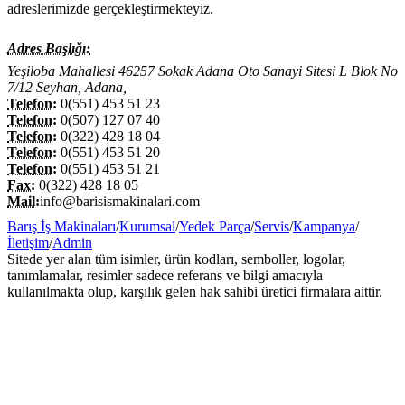
adreslerimizde gerçekleştirmekteyiz.
Adres Başlığı:
Yeşiloba Mahallesi 46257 Sokak Adana Oto Sanayi Sitesi L Blok No
7/12 Seyhan, Adana,
Telefon:
0(551) 453 51 23
Telefon:
0(507) 127 07 40
Telefon:
0(322) 428 18 04
Telefon:
0(551) 453 51 20
Telefon:
0(551) 453 51 21
Fax:
0(322) 428 18 05
Mail:
info@barisismakinalari.com
Barış İş Makinaları
/
Kurumsal
/
Yedek Parça
/
Servis
/
Kampanya
/
İletişim
/
Admin
Sitede yer alan tüm isimler, ürün kodları, semboller, logolar,
tanımlamalar, resimler sadece referans ve bilgi amacıyla
kullanılmakta olup, karşılık gelen hak sahibi üretici firmalara aittir.