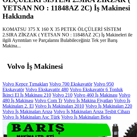
YETSAN NO : 11848AZ 2C) İş Makinesi
Hakkında
KOMATSU 375 X 160 X 35 PETEK ÖLÇÜLERİ SİSTEM
2.SIRA ZİKZAK ( YETSAN NO : 11848AZ 2C) İş Makineleri ile
ilgili Ayrıntıları ve Parçalarını Bulabileceğiniz Tek yer Barış
Makina...
Volvo İş Makinesi
Volvo Kepçe Tırnakları
Volvo 700 Ekskavatör
Volvo 950
Ekskavatör
Volvo Ekskavatör 480
Volvo Ekskavatör 6 Tonluk
İkinci El İş Makinası 210
Volvo 210
Volvo 460 İş Makinası
Volvo
480 İş Makinası
Volvo Com Tr
Volvo İş Makina Fiyatları
Volvo İş
Makinaları 2. El
Volvo İş Makinaları 2010
Volvo İş Makinaları 220
Volvo İş Makinaları Arıza
Volvo İş Makinaları Arıza Tesbit Cihazı
Volvo İş Makinaları Asc Türk
Volvo İş Makinaları Beko