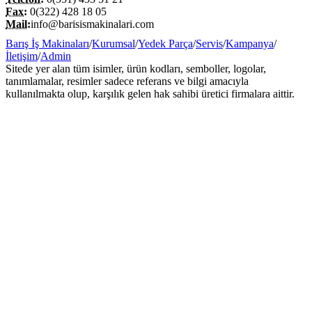
Fax:
0(322) 428 18 05
Mail:
info@barisismakinalari.com
Barış İş Makinaları
/
Kurumsal
/
Yedek Parça
/
Servis
/
Kampanya
/
İletişim
/
Admin
Sitede yer alan tüm isimler, ürün kodları, semboller, logolar,
tanımlamalar, resimler sadece referans ve bilgi amacıyla
kullanılmakta olup, karşılık gelen hak sahibi üretici firmalara aittir.