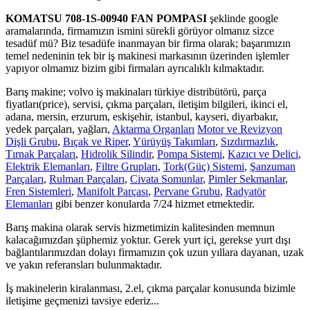
KOMATSU 708-1S-00940 FAN POMPASI
şeklinde google
aramalarında, firmamızın ismini sürekli görüyor olmanız sizce
tesadüf mü? Biz tesadüfe inanmayan bir firma olarak; başarımızın
temel nedeninin tek bir iş makinesi markasının üzerinden işlemler
yapıyor olmamız bizim gibi firmaları ayrıcalıklı kılmaktadır.
Barış makine; volvo iş makinaları türkiye distribütörü, parça
fiyatları(price), servisi, çıkma parçaları, iletişim bilgileri, ikinci el,
adana, mersin, erzurum, eskişehir, istanbul, kayseri, diyarbakır,
yedek parçaları, yağları,
Aktarma Organları
Motor ve Revizyon
Dişli Grubu
,
Bıçak ve Riper
,
Yürüyüş Takımları
,
Sızdırmazlık
,
Tırnak Parçaları
,
Hidrolik Silindir
,
Pompa Sistemi
,
Kazıcı ve Delici
,
Elektrik Elemanları
,
Filtre Grupları
,
Tork(Güç) Sistemi
,
Şanzuman
Parçaları
,
Rulman Parçaları
,
Civata Somunlar
,
Pimler Sekmanlar
,
Fren Sistemleri
,
Manifolt Parçası
,
Pervane Grubu
,
Radyatör
Elemanları
gibi benzer konularda 7/24 hizmet etmektedir.
Barış makina olarak servis hizmetimizin kalitesinden memnun
kalacağımızdan şüphemiz yoktur. Gerek yurt içi, gerekse yurt dışı
bağlantılarımızdan dolayı firmamızın çok uzun yıllara dayanan, uzak
ve yakın referansları bulunmaktadır.
İş makinelerin kiralanması, 2.el, çıkma parçalar konusunda bizimle
iletişime geçmenizi tavsiye ederiz...