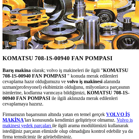
KOMATSU 708-1S-00940 FAN POMPASI
Barış makina
olarak; volvo iş makineleri ile ilgili "
KOMATSU
708-1S-00940 FAN POMPASI
" konuda merak edilenleri
cevaplama hazır olduğumuzu ve
volvo iş makinesi
alanında
uzman(profesyonel) ekibimizin olduğunu, milyonlarca parçasının
isimlerine, kodlarına varıncaya bildiğimizi,
KOMATSU 708-1S-
00940 FAN POMPASI
ile ilgili aklınızda merak edilenleri
cevaplamaya hazırız.
Firmamızın başarısının altında yatan en temel gerçek
VOLVO İŞ
MAKİNA
'ları konusunda kendimizi geliştiriyor olmamız.
Volvo iş
makinesi yedek parçaları
ile ilgili arama modülümüzü kullanarak
istediğiniz parçanın elimizde olup olmadığını kontrol edebilir ya da
firma temsilcimiz ile görüebilirsiniz.