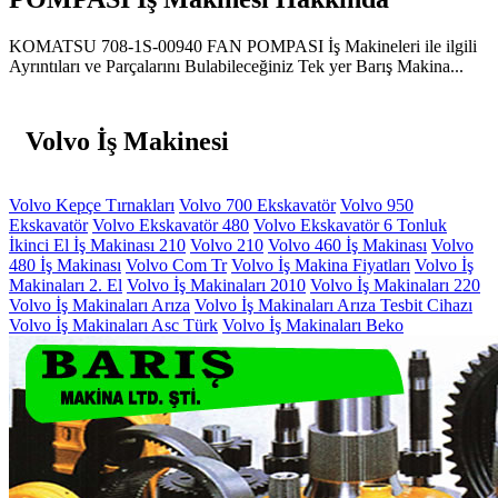
KOMATSU 708-1S-00940 FAN POMPASI İş Makineleri ile ilgili
Ayrıntıları ve Parçalarını Bulabileceğiniz Tek yer Barış Makina...
Volvo İş Makinesi
Volvo Kepçe Tırnakları
Volvo 700 Ekskavatör
Volvo 950
Ekskavatör
Volvo Ekskavatör 480
Volvo Ekskavatör 6 Tonluk
İkinci El İş Makinası 210
Volvo 210
Volvo 460 İş Makinası
Volvo
480 İş Makinası
Volvo Com Tr
Volvo İş Makina Fiyatları
Volvo İş
Makinaları 2. El
Volvo İş Makinaları 2010
Volvo İş Makinaları 220
Volvo İş Makinaları Arıza
Volvo İş Makinaları Arıza Tesbit Cihazı
Volvo İş Makinaları Asc Türk
Volvo İş Makinaları Beko