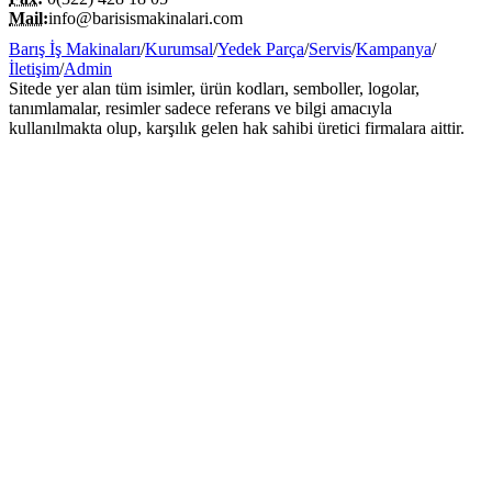
Mail:
info@barisismakinalari.com
Barış İş Makinaları
/
Kurumsal
/
Yedek Parça
/
Servis
/
Kampanya
/
İletişim
/
Admin
Sitede yer alan tüm isimler, ürün kodları, semboller, logolar,
tanımlamalar, resimler sadece referans ve bilgi amacıyla
kullanılmakta olup, karşılık gelen hak sahibi üretici firmalara aittir.