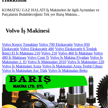
KOMATSU GAZ HALATI İş Makineleri ile ilgili Ayrıntıları ve
Parçalarını Bulabileceğiniz Tek yer Barış Makina...
Volvo İş Makinesi
Volvo Kepçe Tırnakları
Volvo 700 Ekskavatör
Volvo 950
Ekskavatör
Volvo Ekskavatör 480
Volvo Ekskavatör 6 Tonluk
İkinci El İş Makinası 210
Volvo 210
Volvo 460 İş Makinası
Volvo
480 İş Makinası
Volvo Com Tr
Volvo İş Makina Fiyatları
Volvo İş
Makinaları 2. El
Volvo İş Makinaları 2010
Volvo İş Makinaları 220
Volvo İş Makinaları Arıza
Volvo İş Makinaları Arıza Tesbit Cihazı
Volvo İş Makinaları Asc Türk
Volvo İş Makinaları Beko