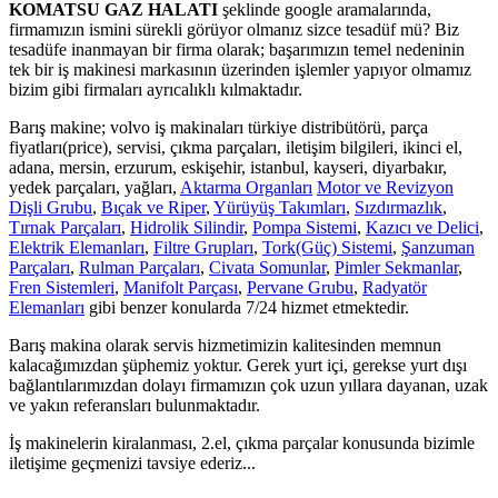
KOMATSU GAZ HALATI
şeklinde google aramalarında,
firmamızın ismini sürekli görüyor olmanız sizce tesadüf mü? Biz
tesadüfe inanmayan bir firma olarak; başarımızın temel nedeninin
tek bir iş makinesi markasının üzerinden işlemler yapıyor olmamız
bizim gibi firmaları ayrıcalıklı kılmaktadır.
Barış makine; volvo iş makinaları türkiye distribütörü, parça
fiyatları(price), servisi, çıkma parçaları, iletişim bilgileri, ikinci el,
adana, mersin, erzurum, eskişehir, istanbul, kayseri, diyarbakır,
yedek parçaları, yağları,
Aktarma Organları
Motor ve Revizyon
Dişli Grubu
,
Bıçak ve Riper
,
Yürüyüş Takımları
,
Sızdırmazlık
,
Tırnak Parçaları
,
Hidrolik Silindir
,
Pompa Sistemi
,
Kazıcı ve Delici
,
Elektrik Elemanları
,
Filtre Grupları
,
Tork(Güç) Sistemi
,
Şanzuman
Parçaları
,
Rulman Parçaları
,
Civata Somunlar
,
Pimler Sekmanlar
,
Fren Sistemleri
,
Manifolt Parçası
,
Pervane Grubu
,
Radyatör
Elemanları
gibi benzer konularda 7/24 hizmet etmektedir.
Barış makina olarak servis hizmetimizin kalitesinden memnun
kalacağımızdan şüphemiz yoktur. Gerek yurt içi, gerekse yurt dışı
bağlantılarımızdan dolayı firmamızın çok uzun yıllara dayanan, uzak
ve yakın referansları bulunmaktadır.
İş makinelerin kiralanması, 2.el, çıkma parçalar konusunda bizimle
iletişime geçmenizi tavsiye ederiz...