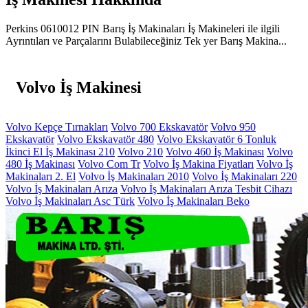
Perkins 0610012 PIN Barış İş Makinaları İş Makineleri ile ilgili
Ayrıntıları ve Parçalarını Bulabileceğiniz Tek yer Barış Makina...
Volvo İş Makinesi
Volvo Kepçe Tırnakları
Volvo 700 Ekskavatör
Volvo 950
Ekskavatör
Volvo Ekskavatör 480
Volvo Ekskavatör 6 Tonluk
İkinci El İş Makinası 210
Volvo 210
Volvo 460 İş Makinası
Volvo
480 İş Makinası
Volvo Com Tr
Volvo İş Makina Fiyatları
Volvo İş
Makinaları 2. El
Volvo İş Makinaları 2010
Volvo İş Makinaları 220
Volvo İş Makinaları Arıza
Volvo İş Makinaları Arıza Tesbit Cihazı
Volvo İş Makinaları Asc Türk
Volvo İş Makinaları Beko