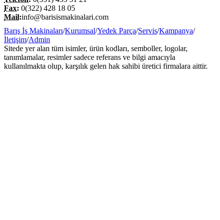
Fax:
0(322) 428 18 05
Mail:
info@barisismakinalari.com
Barış İş Makinaları
/
Kurumsal
/
Yedek Parça
/
Servis
/
Kampanya
/
İletişim
/
Admin
Sitede yer alan tüm isimler, ürün kodları, semboller, logolar,
tanımlamalar, resimler sadece referans ve bilgi amacıyla
kullanılmakta olup, karşılık gelen hak sahibi üretici firmalara aittir.