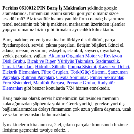
Perkins 0610012 PIN Barış İş Makinaları
şeklinde google
aramalarında, firmamızın ismini sürekli görüyor olmanız sizce
tesadüf mü? Biz tesadüfe inanmayan bir firma olarak; başarımızın
temel nedeninin tek bir iş makinesi markasının üzerinden işlemler
yapıyor olmamız bizim gibi firmaları ayrıcalıklı kılmaktadır.
Barış makine; volvo iş makinaları türkiye distribütörü, parça
fiyatları(price), servisi, çıkma parçaları, iletişim bilgileri, ikinci el,
adana, mersin, erzurum, eskişehir, istanbul, kayseri, diyarbakır,
yedek parçaları, yağları,
Aktarma Organları
Motor ve Revizyon
Dişli Grubu
,
Bıçak ve Riper
,
Yürüyüş Takımları
,
Sızdırmazlık
,
Tırnak Parçaları
,
Hidrolik Silindir
,
Pompa Sistemi
,
Kazıcı ve Delici
,
Elektrik Elemanları
,
Filtre Grupları
,
Tork(Güç) Sistemi
,
Şanzuman
Parçaları
,
Rulman Parçaları
,
Civata Somunlar
,
Pimler Sekmanlar
,
Fren Sistemleri
,
Manifolt Parçası
,
Pervane Grubu
,
Radyatör
Elemanları
gibi benzer konularda 7/24 hizmet etmektedir.
Barış makina olarak servis hizmetimizin kalitesinden memnun
kalacağımızdan şüphemiz yoktur. Gerek yurt içi, gerekse yurt dışı
bağlantılarımızdan dolayı firmamızın çok uzun yıllara dayanan, uzak
ve yakın referansları bulunmaktadır.
İş makinelerin kiralanması, 2.el, çıkma parçalar konusunda bizimle
iletişime geçmenizi tavsiye ederiz...