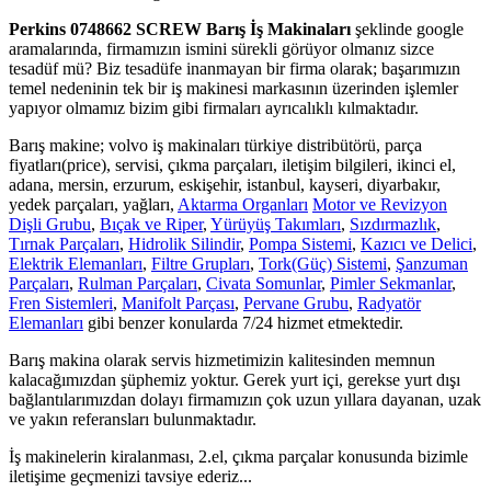
Perkins 0748662 SCREW Barış İş Makinaları
şeklinde google
aramalarında, firmamızın ismini sürekli görüyor olmanız sizce
tesadüf mü? Biz tesadüfe inanmayan bir firma olarak; başarımızın
temel nedeninin tek bir iş makinesi markasının üzerinden işlemler
yapıyor olmamız bizim gibi firmaları ayrıcalıklı kılmaktadır.
Barış makine; volvo iş makinaları türkiye distribütörü, parça
fiyatları(price), servisi, çıkma parçaları, iletişim bilgileri, ikinci el,
adana, mersin, erzurum, eskişehir, istanbul, kayseri, diyarbakır,
yedek parçaları, yağları,
Aktarma Organları
Motor ve Revizyon
Dişli Grubu
,
Bıçak ve Riper
,
Yürüyüş Takımları
,
Sızdırmazlık
,
Tırnak Parçaları
,
Hidrolik Silindir
,
Pompa Sistemi
,
Kazıcı ve Delici
,
Elektrik Elemanları
,
Filtre Grupları
,
Tork(Güç) Sistemi
,
Şanzuman
Parçaları
,
Rulman Parçaları
,
Civata Somunlar
,
Pimler Sekmanlar
,
Fren Sistemleri
,
Manifolt Parçası
,
Pervane Grubu
,
Radyatör
Elemanları
gibi benzer konularda 7/24 hizmet etmektedir.
Barış makina olarak servis hizmetimizin kalitesinden memnun
kalacağımızdan şüphemiz yoktur. Gerek yurt içi, gerekse yurt dışı
bağlantılarımızdan dolayı firmamızın çok uzun yıllara dayanan, uzak
ve yakın referansları bulunmaktadır.
İş makinelerin kiralanması, 2.el, çıkma parçalar konusunda bizimle
iletişime geçmenizi tavsiye ederiz...