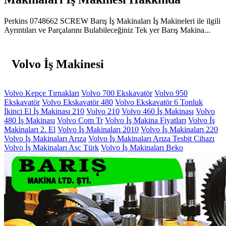
Perkins 0748662 SCREW Barış İş Makinaları İş Makineleri ile ilgili
Ayrıntıları ve Parçalarını Bulabileceğiniz Tek yer Barış Makina...
Volvo İş Makinesi
Volvo Kepçe Tırnakları
Volvo 700 Ekskavatör
Volvo 950
Ekskavatör
Volvo Ekskavatör 480
Volvo Ekskavatör 6 Tonluk
İkinci El İş Makinası 210
Volvo 210
Volvo 460 İş Makinası
Volvo
480 İş Makinası
Volvo Com Tr
Volvo İş Makina Fiyatları
Volvo İş
Makinaları 2. El
Volvo İş Makinaları 2010
Volvo İş Makinaları 220
Volvo İş Makinaları Arıza
Volvo İş Makinaları Arıza Tesbit Cihazı
Volvo İş Makinaları Asc Türk
Volvo İş Makinaları Beko