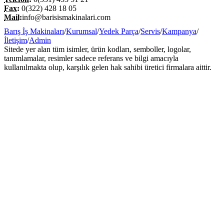
Fax:
0(322) 428 18 05
Mail:
info@barisismakinalari.com
Barış İş Makinaları
/
Kurumsal
/
Yedek Parça
/
Servis
/
Kampanya
/
İletişim
/
Admin
Sitede yer alan tüm isimler, ürün kodları, semboller, logolar,
tanımlamalar, resimler sadece referans ve bilgi amacıyla
kullanılmakta olup, karşılık gelen hak sahibi üretici firmalara aittir.