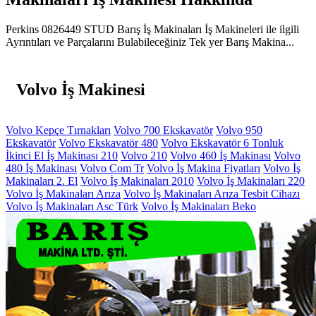
Perkins 0826449 STUD Barış İş Makinaları İş Makineleri ile ilgili
Ayrıntıları ve Parçalarını Bulabileceğiniz Tek yer Barış Makina...
Volvo İş Makinesi
Volvo Kepçe Tırnakları
Volvo 700 Ekskavatör
Volvo 950
Ekskavatör
Volvo Ekskavatör 480
Volvo Ekskavatör 6 Tonluk
İkinci El İş Makinası 210
Volvo 210
Volvo 460 İş Makinası
Volvo
480 İş Makinası
Volvo Com Tr
Volvo İş Makina Fiyatları
Volvo İş
Makinaları 2. El
Volvo İş Makinaları 2010
Volvo İş Makinaları 220
Volvo İş Makinaları Arıza
Volvo İş Makinaları Arıza Tesbit Cihazı
Volvo İş Makinaları Asc Türk
Volvo İş Makinaları Beko