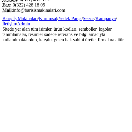
Fax:
0(322) 428 18 05
Mail:
info@barisismakinalari.com
Barış İş Makinaları
/
Kurumsal
/
Yedek Parça
/
Servis
/
Kampanya
/
İletişim
/
Admin
Sitede yer alan tüm isimler, ürün kodları, semboller, logolar,
tanımlamalar, resimler sadece referans ve bilgi amacıyla
kullanılmakta olup, karşılık gelen hak sahibi üretici firmalara aittir.