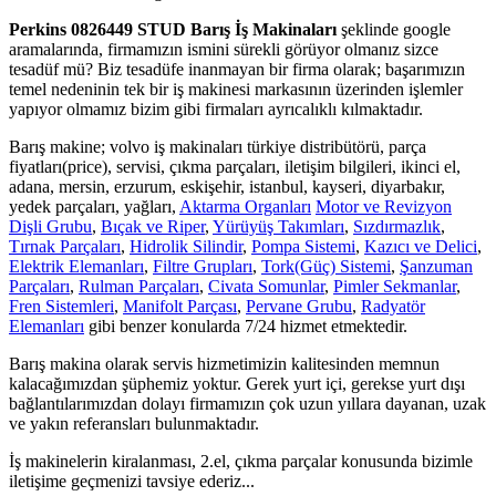
Perkins 0826449 STUD Barış İş Makinaları
şeklinde google
aramalarında, firmamızın ismini sürekli görüyor olmanız sizce
tesadüf mü? Biz tesadüfe inanmayan bir firma olarak; başarımızın
temel nedeninin tek bir iş makinesi markasının üzerinden işlemler
yapıyor olmamız bizim gibi firmaları ayrıcalıklı kılmaktadır.
Barış makine; volvo iş makinaları türkiye distribütörü, parça
fiyatları(price), servisi, çıkma parçaları, iletişim bilgileri, ikinci el,
adana, mersin, erzurum, eskişehir, istanbul, kayseri, diyarbakır,
yedek parçaları, yağları,
Aktarma Organları
Motor ve Revizyon
Dişli Grubu
,
Bıçak ve Riper
,
Yürüyüş Takımları
,
Sızdırmazlık
,
Tırnak Parçaları
,
Hidrolik Silindir
,
Pompa Sistemi
,
Kazıcı ve Delici
,
Elektrik Elemanları
,
Filtre Grupları
,
Tork(Güç) Sistemi
,
Şanzuman
Parçaları
,
Rulman Parçaları
,
Civata Somunlar
,
Pimler Sekmanlar
,
Fren Sistemleri
,
Manifolt Parçası
,
Pervane Grubu
,
Radyatör
Elemanları
gibi benzer konularda 7/24 hizmet etmektedir.
Barış makina olarak servis hizmetimizin kalitesinden memnun
kalacağımızdan şüphemiz yoktur. Gerek yurt içi, gerekse yurt dışı
bağlantılarımızdan dolayı firmamızın çok uzun yıllara dayanan, uzak
ve yakın referansları bulunmaktadır.
İş makinelerin kiralanması, 2.el, çıkma parçalar konusunda bizimle
iletişime geçmenizi tavsiye ederiz...