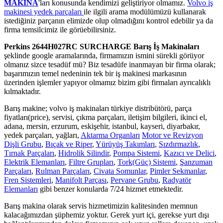
MAKİNA
'ları konusunda kendimizi geliştiriyor olmamız.
Volvo iş
makinesi yedek parçaları
ile ilgili arama modülümüzü kullanarak
istediğiniz parçanın elimizde olup olmadığını kontrol edebilir ya da
firma temsilcimiz ile görüebilirsiniz.
Perkins 2644H027RC SURCHARGE Barış İş Makinaları
şeklinde google aramalarında, firmamızın ismini sürekli görüyor
olmanız sizce tesadüf mü? Biz tesadüfe inanmayan bir firma olarak;
başarımızın temel nedeninin tek bir iş makinesi markasının
üzerinden işlemler yapıyor olmamız bizim gibi firmaları ayrıcalıklı
kılmaktadır.
Barış makine; volvo iş makinaları türkiye distribütörü, parça
fiyatları(price), servisi, çıkma parçaları, iletişim bilgileri, ikinci el,
adana, mersin, erzurum, eskişehir, istanbul, kayseri, diyarbakır,
yedek parçaları, yağları,
Aktarma Organları
Motor ve Revizyon
Dişli Grubu
,
Bıçak ve Riper
,
Yürüyüş Takımları
,
Sızdırmazlık
,
Tırnak Parçaları
,
Hidrolik Silindir
,
Pompa Sistemi
,
Kazıcı ve Delici
,
Elektrik Elemanları
,
Filtre Grupları
,
Tork(Güç) Sistemi
,
Şanzuman
Parçaları
,
Rulman Parçaları
,
Civata Somunlar
,
Pimler Sekmanlar
,
Fren Sistemleri
,
Manifolt Parçası
,
Pervane Grubu
,
Radyatör
Elemanları
gibi benzer konularda 7/24 hizmet etmektedir.
Barış makina olarak servis hizmetimizin kalitesinden memnun
kalacağımızdan şüphemiz yoktur. Gerek yurt içi, gerekse yurt dışı