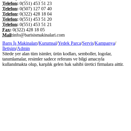
Telefon:
0(551) 453 51 23
Telefon:
0(507) 127 07 40
Telefon:
0(322) 428 18 04
Telefon:
0(551) 453 51 20
Telefon:
0(551) 453 51 21
Fax:
0(322) 428 18 05
Mail:
info@barisismakinalari.com
Barış İş Makinaları
/
Kurumsal
/
Yedek Parça
/
Servis
/
Kampanya
/
İletişim
/
Admin
Sitede yer alan tüm isimler, ürün kodları, semboller, logolar,
tanımlamalar, resimler sadece referans ve bilgi amacıyla
kullanılmakta olup, karşılık gelen hak sahibi üretici firmalara aittir.