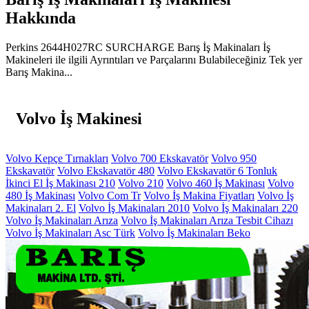
Hakkında
Perkins 2644H027RC SURCHARGE Barış İş Makinaları İş
Makineleri ile ilgili Ayrıntıları ve Parçalarını Bulabileceğiniz Tek yer
Barış Makina...
Volvo İş Makinesi
Volvo Kepçe Tırnakları
Volvo 700 Ekskavatör
Volvo 950
Ekskavatör
Volvo Ekskavatör 480
Volvo Ekskavatör 6 Tonluk
İkinci El İş Makinası 210
Volvo 210
Volvo 460 İş Makinası
Volvo
480 İş Makinası
Volvo Com Tr
Volvo İş Makina Fiyatları
Volvo İş
Makinaları 2. El
Volvo İş Makinaları 2010
Volvo İş Makinaları 220
Volvo İş Makinaları Arıza
Volvo İş Makinaları Arıza Tesbit Cihazı
Volvo İş Makinaları Asc Türk
Volvo İş Makinaları Beko