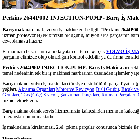
Perkins 2644P002 INJECTION-PUMP- Barış İş Maki
Barış makina
olarak; volvo iş makineleri ile ilgili "
Perkins 2644P0
uzman(profesyonel) ekibimizin olduğunu, milyonlarca parçasının isiml
cevaplamaya hazırız.
Firmamızın başarısının altında yatan en temel gerçek
VOLVO İŞ M
parçanın elimizde olup olmadığını kontrol edebilir ya da firma temsilci
Perkins 2644P002 INJECTION-PUMP- Barış İş Makinaları
şekl
temel nedeninin tek bir iş makinesi markasının üzerinden işlemler yapı
Barış makine; volvo iş makinaları türkiye distribütörü, parça fiyatları(pr
yağları,
Aktarma Organları
Motor ve Revizyon
Dişli Grubu
,
Bıçak ve
Grupları
,
Tork(Güç) Sistemi
,
Şanzuman Parçaları
,
Rulman Parçaları
,
hizmet etmektedir.
Barış makina olarak servis hizmetimizin kalitesinden memnun kalacağı
referansları bulunmaktadır.
İş makinelerin kiralanması, 2.el, çıkma parçalar konusunda bizimle ile