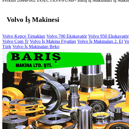
Perkins 2644P002 INJECTION-PUMP- Barış İş Makinaları İş Makineleri i
Volvo İş Makinesi
Volvo Kepçe Tırnakları
Volvo 700 Ekskavatör
Volvo 950 Ekskavatör
Volvo Com Tr
Volvo İş Makina Fiyatları
Volvo İş Makinaları 2. El
Vo
Türk
Volvo İş Makinaları Beko