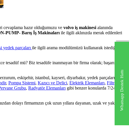
eri cevaplama hazır olduğumuzu ve
volvo iş makinesi
alanında
N-PUMP- Barış İş Makinaları
ile ilgili aklınızda merak edilenleri
i yedek parçaları
ile ilgili arama modülümüzü kullanarak istediğiniz
zce tesadüf mü? Biz tesadüfe inanmayan bir firma olarak; başarımızın
Whatsapp Destek Hattı
, erzurum, eskişehir, istanbul, kayseri, diyarbakır, yedek parçaları,
ndir
,
Pompa Sistemi
,
Kazıcı ve Delici
,
Elektrik Elemanları
,
Filtre
Pervane Grubu
,
Radyatör Elemanları
gibi benzer konularda 7/24
mızdan dolayı firmamızın çok uzun yıllara dayanan, uzak ve yakın