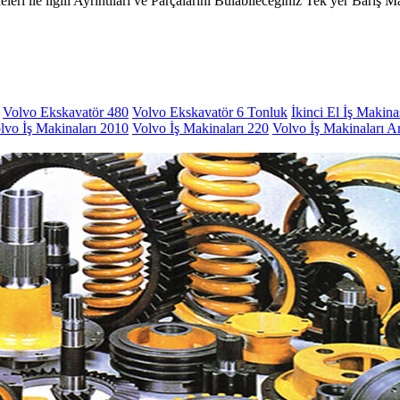
le ilgili Ayrıntıları ve Parçalarını Bulabileceğiniz Tek yer Barış Ma
Volvo Ekskavatör 480
Volvo Ekskavatör 6 Tonluk
İkinci El İş Makina
lvo İş Makinaları 2010
Volvo İş Makinaları 220
Volvo İş Makinaları A