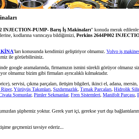
naları
02 INJECTION-PUMP- Barış İş Makinaları
" konuda merak edilenl
erine, kodlarına varıncaya bildiğimizi,
Perkins 2644P002 INJECTIO
AKİNA
'ları konusunda kendimizi geliştiriyor olmamız.
Volvo iş makines
miz ile görüebilirsiniz.
inde google aramalarında, firmamızın ismini sürekli görüyor olmanız si
yor olmamız bizim gibi firmaları ayrıcalıklı kılmaktadır.
ice), servisi, çıkma parçaları, iletişim bilgileri, ikinci el, adana, mersin
 Riper
,
Yürüyüş Takımları
,
Sızdırmazlık
,
Tırnak Parçaları
,
Hidrolik Sili
Civata Somunlar
,
Pimler Sekmanlar
,
Fren Sistemleri
,
Manifolt Parçası
,
mızdan şüphemiz yoktur. Gerek yurt içi, gerekse yurt dışı bağlantıları
tişime geçmenizi tavsiye ederiz...