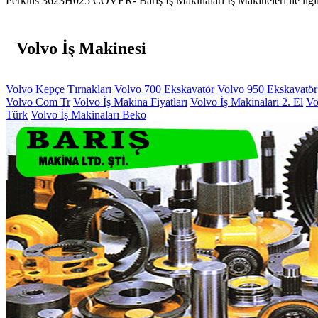
Perkins 3623H025 COVER- Barış İş Makinaları İş Makineleri ile ilgili 
Volvo İş Makinesi
Volvo Kepçe Tırnakları
Volvo 700 Ekskavatör
Volvo 950 Ekskavatör
Volvo Com Tr
Volvo İş Makina Fiyatları
Volvo İş Makinaları 2. El
Vo
Türk
Volvo İş Makinaları Beko