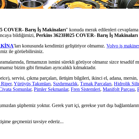
5 COVER- Barış İş Makinaları
" konuda merak edilenleri cevaplam
ıncaya bildiğimizi,
Perkins 3623H025 COVER- Barış İş Makinaları
AKİNA
'ları konusunda kendimizi geliştiriyor olmamız.
Volvo iş makines
miz ile görüebilirsiniz.
ramalarında, firmamızın ismini sürekli görüyor olmanız sizce tesadüf m
mamız bizim gibi firmaları ayrıcalıklı kılmaktadır.
ice), servisi, çıkma parçaları, iletişim bilgileri, ikinci el, adana, mersin
 Riper
,
Yürüyüş Takımları
,
Sızdırmazlık
,
Tırnak Parçaları
,
Hidrolik Sili
Civata Somunlar
,
Pimler Sekmanlar
,
Fren Sistemleri
,
Manifolt Parçası
,
mızdan şüphemiz yoktur. Gerek yurt içi, gerekse yurt dışı bağlantıları
tişime geçmenizi tavsiye ederiz...