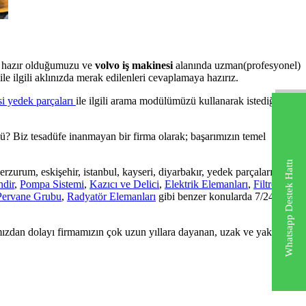
a hazır olduğumuzu ve
volvo iş makinesi
alanında uzman(profesyonel)
ile ilgili aklınızda merak edilenleri cevaplamaya hazırız.
i yedek parçaları
ile ilgili arama modülümüzü kullanarak istediğiniz
ü? Biz tesadüfe inanmayan bir firma olarak; başarımızın temel
Whatsapp Destek Hattı
, erzurum, eskişehir, istanbul, kayseri, diyarbakır, yedek parçaları,
ndir
,
Pompa Sistemi
,
Kazıcı ve Delici
,
Elektrik Elemanları
,
Filtre
Pervane Grubu
,
Radyatör Elemanları
gibi benzer konularda 7/24
mızdan dolayı firmamızın çok uzun yıllara dayanan, uzak ve yakın