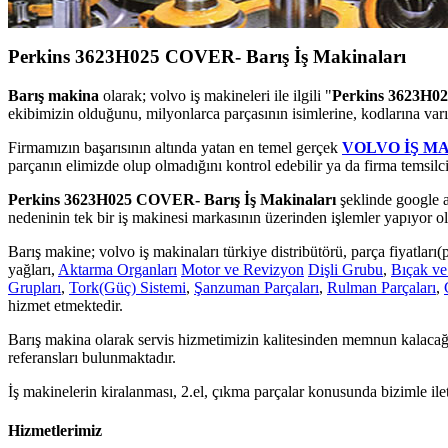
Perkins 3623H025 COVER- Barış İş Makinaları
Barış makina
olarak; volvo iş makineleri ile ilgili "
Perkins 3623H02
ekibimizin olduğunu, milyonlarca parçasının isimlerine, kodlarına var
Firmamızın başarısının altında yatan en temel gerçek
VOLVO İŞ M
parçanın elimizde olup olmadığını kontrol edebilir ya da firma temsilci
Perkins 3623H025 COVER- Barış İş Makinaları
şeklinde google a
nedeninin tek bir iş makinesi markasının üzerinden işlemler yapıyor ol
Barış makine; volvo iş makinaları türkiye distribütörü, parça fiyatları(pr
yağları,
Aktarma Organları
Motor ve Revizyon
Dişli Grubu
,
Bıçak ve
Grupları
,
Tork(Güç) Sistemi
,
Şanzuman Parçaları
,
Rulman Parçaları
,
hizmet etmektedir.
Barış makina olarak servis hizmetimizin kalitesinden memnun kalacağı
referansları bulunmaktadır.
İş makinelerin kiralanması, 2.el, çıkma parçalar konusunda bizimle ile
Hizmetlerimiz