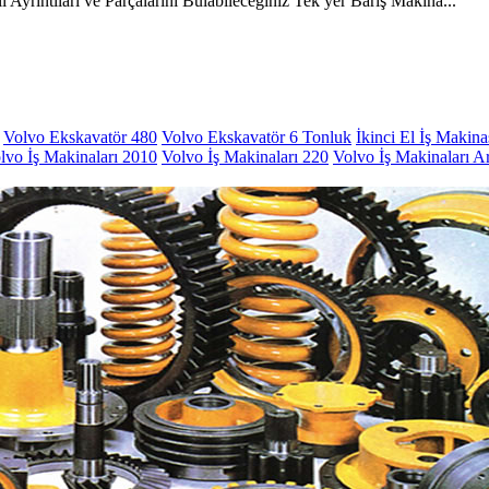
Ayrıntıları ve Parçalarını Bulabileceğiniz Tek yer Barış Makina...
Volvo Ekskavatör 480
Volvo Ekskavatör 6 Tonluk
İkinci El İş Makina
lvo İş Makinaları 2010
Volvo İş Makinaları 220
Volvo İş Makinaları A