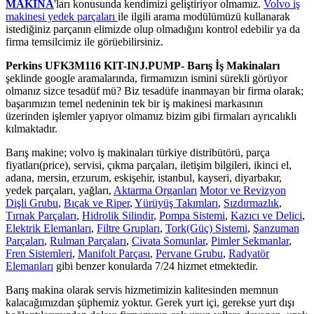
MAKİNA
'ları konusunda kendimizi geliştiriyor olmamız.
Volvo iş
makinesi yedek parçaları
ile ilgili arama modülümüzü kullanarak
istediğiniz parçanın elimizde olup olmadığını kontrol edebilir ya da
firma temsilcimiz ile görüebilirsiniz.
Perkins UFK3M116 KIT-INJ.PUMP- Barış İş Makinaları
şeklinde google aramalarında, firmamızın ismini sürekli görüyor
olmanız sizce tesadüf mü? Biz tesadüfe inanmayan bir firma olarak;
başarımızın temel nedeninin tek bir iş makinesi markasının
üzerinden işlemler yapıyor olmamız bizim gibi firmaları ayrıcalıklı
kılmaktadır.
Barış makine; volvo iş makinaları türkiye distribütörü, parça
fiyatları(price), servisi, çıkma parçaları, iletişim bilgileri, ikinci el,
adana, mersin, erzurum, eskişehir, istanbul, kayseri, diyarbakır,
yedek parçaları, yağları,
Aktarma Organları
Motor ve Revizyon
Dişli Grubu
,
Bıçak ve Riper
,
Yürüyüş Takımları
,
Sızdırmazlık
,
Tırnak Parçaları
,
Hidrolik Silindir
,
Pompa Sistemi
,
Kazıcı ve Delici
,
Elektrik Elemanları
,
Filtre Grupları
,
Tork(Güç) Sistemi
,
Şanzuman
Parçaları
,
Rulman Parçaları
,
Civata Somunlar
,
Pimler Sekmanlar
,
Fren Sistemleri
,
Manifolt Parçası
,
Pervane Grubu
,
Radyatör
Elemanları
gibi benzer konularda 7/24 hizmet etmektedir.
Barış makina olarak servis hizmetimizin kalitesinden memnun
kalacağımızdan şüphemiz yoktur. Gerek yurt içi, gerekse yurt dışı