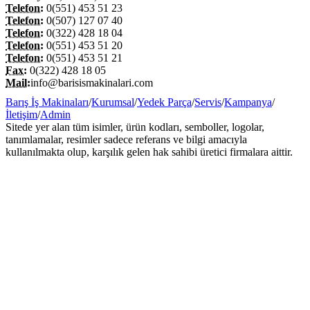
Telefon:
0(551) 453 51 23
Telefon:
0(507) 127 07 40
Telefon:
0(322) 428 18 04
Telefon:
0(551) 453 51 20
Telefon:
0(551) 453 51 21
Fax:
0(322) 428 18 05
Mail:
info@barisismakinalari.com
Barış İş Makinaları
/
Kurumsal
/
Yedek Parça
/
Servis
/
Kampanya
/
İletişim
/
Admin
Sitede yer alan tüm isimler, ürün kodları, semboller, logolar,
tanımlamalar, resimler sadece referans ve bilgi amacıyla
kullanılmakta olup, karşılık gelen hak sahibi üretici firmalara aittir.