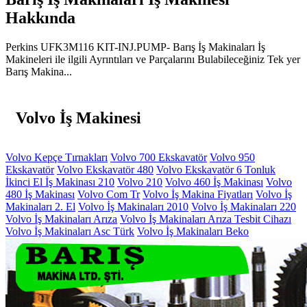
Hakkında
Perkins UFK3M116 KIT-INJ.PUMP- Barış İş Makinaları İş
Makineleri ile ilgili Ayrıntıları ve Parçalarını Bulabileceğiniz Tek yer
Barış Makina...
Volvo İş Makinesi
Volvo Kepçe Tırnakları
Volvo 700 Ekskavatör
Volvo 950
Ekskavatör
Volvo Ekskavatör 480
Volvo Ekskavatör 6 Tonluk
İkinci El İş Makinası 210
Volvo 210
Volvo 460 İş Makinası
Volvo
480 İş Makinası
Volvo Com Tr
Volvo İş Makina Fiyatları
Volvo İş
Makinaları 2. El
Volvo İş Makinaları 2010
Volvo İş Makinaları 220
Volvo İş Makinaları Arıza
Volvo İş Makinaları Arıza Tesbit Cihazı
Volvo İş Makinaları Asc Türk
Volvo İş Makinaları Beko