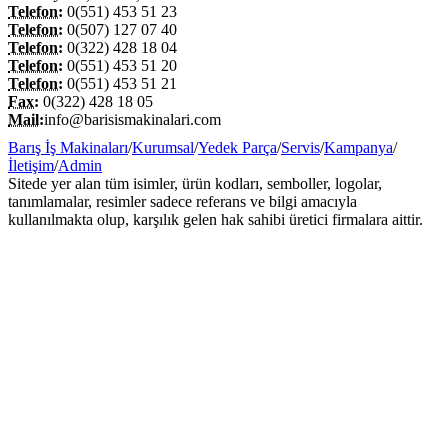
Telefon:
0(551) 453 51 23
Telefon:
0(507) 127 07 40
Telefon:
0(322) 428 18 04
Telefon:
0(551) 453 51 20
Telefon:
0(551) 453 51 21
Fax:
0(322) 428 18 05
Mail:
info@barisismakinalari.com
Barış İş Makinaları
/
Kurumsal
/
Yedek Parça
/
Servis
/
Kampanya
/
İletişim
/
Admin
Sitede yer alan tüm isimler, ürün kodları, semboller, logolar,
tanımlamalar, resimler sadece referans ve bilgi amacıyla
kullanılmakta olup, karşılık gelen hak sahibi üretici firmalara aittir.