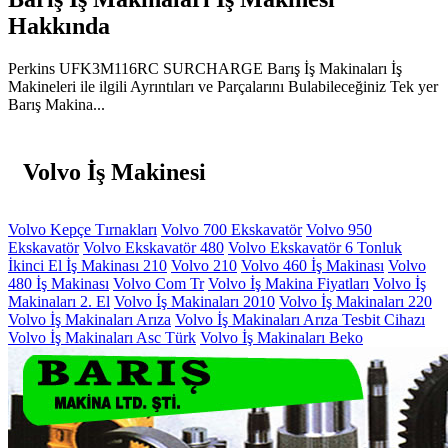
Hakkında
Perkins UFK3M116RC SURCHARGE Barış İş Makinaları İş
Makineleri ile ilgili Ayrıntıları ve Parçalarını Bulabileceğiniz Tek yer
Barış Makina...
Volvo İş Makinesi
Volvo Kepçe Tırnakları
Volvo 700 Ekskavatör
Volvo 950
Ekskavatör
Volvo Ekskavatör 480
Volvo Ekskavatör 6 Tonluk
İkinci El İş Makinası 210
Volvo 210
Volvo 460 İş Makinası
Volvo
480 İş Makinası
Volvo Com Tr
Volvo İş Makina Fiyatları
Volvo İş
Makinaları 2. El
Volvo İş Makinaları 2010
Volvo İş Makinaları 220
Volvo İş Makinaları Arıza
Volvo İş Makinaları Arıza Tesbit Cihazı
Volvo İş Makinaları Asc Türk
Volvo İş Makinaları Beko