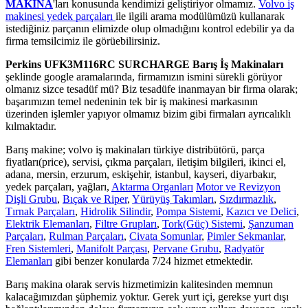
MAKİNA
'ları konusunda kendimizi geliştiriyor olmamız.
Volvo iş
makinesi yedek parçaları
ile ilgili arama modülümüzü kullanarak
istediğiniz parçanın elimizde olup olmadığını kontrol edebilir ya da
firma temsilcimiz ile görüebilirsiniz.
Perkins UFK3M116RC SURCHARGE Barış İş Makinaları
şeklinde google aramalarında, firmamızın ismini sürekli görüyor
olmanız sizce tesadüf mü? Biz tesadüfe inanmayan bir firma olarak;
başarımızın temel nedeninin tek bir iş makinesi markasının
üzerinden işlemler yapıyor olmamız bizim gibi firmaları ayrıcalıklı
kılmaktadır.
Barış makine; volvo iş makinaları türkiye distribütörü, parça
fiyatları(price), servisi, çıkma parçaları, iletişim bilgileri, ikinci el,
adana, mersin, erzurum, eskişehir, istanbul, kayseri, diyarbakır,
yedek parçaları, yağları,
Aktarma Organları
Motor ve Revizyon
Dişli Grubu
,
Bıçak ve Riper
,
Yürüyüş Takımları
,
Sızdırmazlık
,
Tırnak Parçaları
,
Hidrolik Silindir
,
Pompa Sistemi
,
Kazıcı ve Delici
,
Elektrik Elemanları
,
Filtre Grupları
,
Tork(Güç) Sistemi
,
Şanzuman
Parçaları
,
Rulman Parçaları
,
Civata Somunlar
,
Pimler Sekmanlar
,
Fren Sistemleri
,
Manifolt Parçası
,
Pervane Grubu
,
Radyatör
Elemanları
gibi benzer konularda 7/24 hizmet etmektedir.
Barış makina olarak servis hizmetimizin kalitesinden memnun
kalacağımızdan şüphemiz yoktur. Gerek yurt içi, gerekse yurt dışı