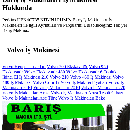
Hakkında
Perkins UFK4C735 KIT-INJ.PUMP- Barış İş Makinaları İş
Makineleri ile ilgili Ayrıntıları ve Parçalarını Bulabileceğiniz Tek yer
Barış Makina...
Volvo İş Makinesi
Volvo Kepçe Tırnakları
Volvo 700 Ekskavatör
Volvo 950
Ekskavatör
Volvo Ekskavatör 480
Volvo Ekskavatör 6 Tonluk
İkinci El İş Makinası 210
Volvo 210
Volvo 460 İş Makinası
Volvo
480 İş Makinası
Volvo Com Tr
Volvo İş Makina Fiyatları
Volvo İş
Makinaları 2. El
Volvo İş Makinaları 2010
Volvo İş Makinaları 220
Volvo İş Makinaları Arıza
Volvo İş Makinaları Arıza Tesbit Cihazı
Volvo İş Makinaları Asc Türk
Volvo İş Makinaları Beko