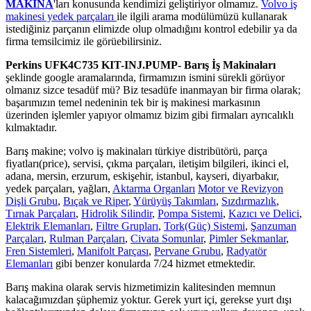
MAKİNA
'ları konusunda kendimizi geliştiriyor olmamız.
Volvo iş
makinesi yedek parçaları
ile ilgili arama modülümüzü kullanarak
istediğiniz parçanın elimizde olup olmadığını kontrol edebilir ya da
firma temsilcimiz ile görüebilirsiniz.
Perkins UFK4C735 KIT-INJ.PUMP- Barış İş Makinaları
şeklinde google aramalarında, firmamızın ismini sürekli görüyor
olmanız sizce tesadüf mü? Biz tesadüfe inanmayan bir firma olarak;
başarımızın temel nedeninin tek bir iş makinesi markasının
üzerinden işlemler yapıyor olmamız bizim gibi firmaları ayrıcalıklı
kılmaktadır.
Barış makine; volvo iş makinaları türkiye distribütörü, parça
fiyatları(price), servisi, çıkma parçaları, iletişim bilgileri, ikinci el,
adana, mersin, erzurum, eskişehir, istanbul, kayseri, diyarbakır,
yedek parçaları, yağları,
Aktarma Organları
Motor ve Revizyon
Dişli Grubu
,
Bıçak ve Riper
,
Yürüyüş Takımları
,
Sızdırmazlık
,
Tırnak Parçaları
,
Hidrolik Silindir
,
Pompa Sistemi
,
Kazıcı ve Delici
,
Elektrik Elemanları
,
Filtre Grupları
,
Tork(Güç) Sistemi
,
Şanzuman
Parçaları
,
Rulman Parçaları
,
Civata Somunlar
,
Pimler Sekmanlar
,
Fren Sistemleri
,
Manifolt Parçası
,
Pervane Grubu
,
Radyatör
Elemanları
gibi benzer konularda 7/24 hizmet etmektedir.
Barış makina olarak servis hizmetimizin kalitesinden memnun
kalacağımızdan şüphemiz yoktur. Gerek yurt içi, gerekse yurt dışı