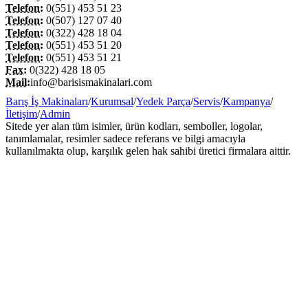
Telefon:
0(551) 453 51 23
Telefon:
0(507) 127 07 40
Telefon:
0(322) 428 18 04
Telefon:
0(551) 453 51 20
Telefon:
0(551) 453 51 21
Fax:
0(322) 428 18 05
Mail:
info@barisismakinalari.com
Barış İş Makinaları
/
Kurumsal
/
Yedek Parça
/
Servis
/
Kampanya
/
İletişim
/
Admin
Sitede yer alan tüm isimler, ürün kodları, semboller, logolar,
tanımlamalar, resimler sadece referans ve bilgi amacıyla
kullanılmakta olup, karşılık gelen hak sahibi üretici firmalara aittir.