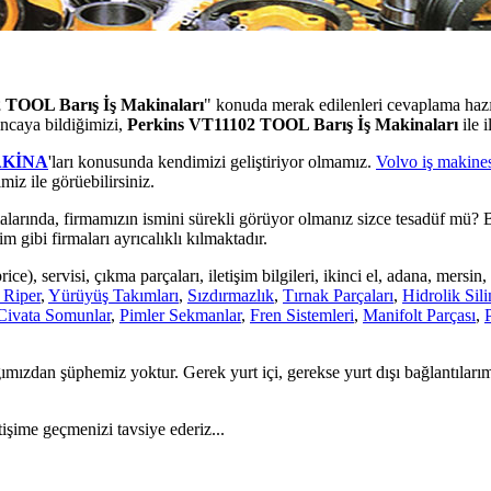
 TOOL Barış İş Makinaları
" konuda merak edilenleri cevaplama ha
ıncaya bildiğimizi,
Perkins VT11102 TOOL Barış İş Makinaları
ile 
AKİNA
'ları konusunda kendimizi geliştiriyor olmamız.
Volvo iş makines
miz ile görüebilirsiniz.
larında, firmamızın ismini sürekli görüyor olmanız sizce tesadüf mü? B
 gibi firmaları ayrıcalıklı kılmaktadır.
ice), servisi, çıkma parçaları, iletişim bilgileri, ikinci el, adana, mersin
 Riper
,
Yürüyüş Takımları
,
Sızdırmazlık
,
Tırnak Parçaları
,
Hidrolik Sili
Civata Somunlar
,
Pimler Sekmanlar
,
Fren Sistemleri
,
Manifolt Parçası
,
mızdan şüphemiz yoktur. Gerek yurt içi, gerekse yurt dışı bağlantıları
tişime geçmenizi tavsiye ederiz...