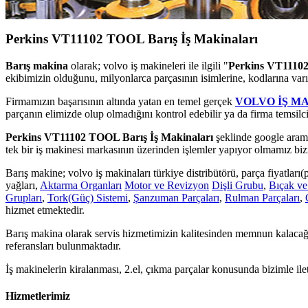
Perkins VT11102 TOOL Barış İş Makinaları
Barış makina
olarak; volvo iş makineleri ile ilgili "
Perkins VT11102
ekibimizin olduğunu, milyonlarca parçasının isimlerine, kodlarına var
Firmamızın başarısının altında yatan en temel gerçek
VOLVO İŞ M
parçanın elimizde olup olmadığını kontrol edebilir ya da firma temsilci
Perkins VT11102 TOOL Barış İş Makinaları
şeklinde google arama
tek bir iş makinesi markasının üzerinden işlemler yapıyor olmamız bizim
Barış makine; volvo iş makinaları türkiye distribütörü, parça fiyatları(pr
yağları,
Aktarma Organları
Motor ve Revizyon
Dişli Grubu
,
Bıçak ve
Grupları
,
Tork(Güç) Sistemi
,
Şanzuman Parçaları
,
Rulman Parçaları
,
hizmet etmektedir.
Barış makina olarak servis hizmetimizin kalitesinden memnun kalacağı
referansları bulunmaktadır.
İş makinelerin kiralanması, 2.el, çıkma parçalar konusunda bizimle ile
Hizmetlerimiz