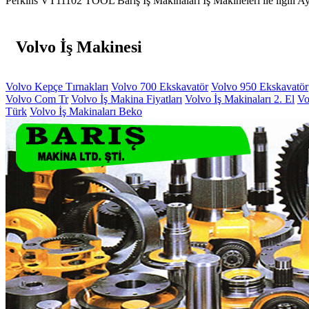
Perkins VT11102 TOOL Barış İş Makinaları İş Makineleri ile ilgili Ayr
Volvo İş Makinesi
Volvo Kepçe Tırnakları
Volvo 700 Ekskavatör
Volvo 950 Ekskavatör
Volvo Com Tr
Volvo İş Makina Fiyatları
Volvo İş Makinaları 2. El
Vo
Türk
Volvo İş Makinaları Beko