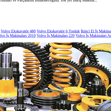
ıntıları ve Parçalarını Bulabileceğiniz Tek yer Barış Makina...
Volvo Ekskavatör 480
Volvo Ekskavatör 6 Tonluk
İkinci El İş Makina
lvo İş Makinaları 2010
Volvo İş Makinaları 220
Volvo İş Makinaları A