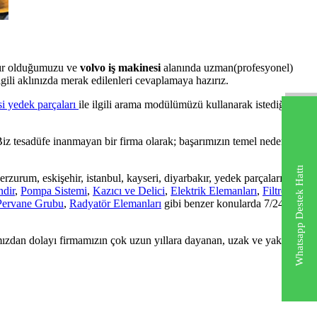
zır olduğumuzu ve
volvo iş makinesi
alanında uzman(profesyonel)
ilgili aklınızda merak edilenleri cevaplamaya hazırız.
i yedek parçaları
ile ilgili arama modülümüzü kullanarak istediğiniz
iz tesadüfe inanmayan bir firma olarak; başarımızın temel nedeninin
Whatsapp Destek Hattı
, erzurum, eskişehir, istanbul, kayseri, diyarbakır, yedek parçaları,
ndir
,
Pompa Sistemi
,
Kazıcı ve Delici
,
Elektrik Elemanları
,
Filtre
Pervane Grubu
,
Radyatör Elemanları
gibi benzer konularda 7/24
mızdan dolayı firmamızın çok uzun yıllara dayanan, uzak ve yakın