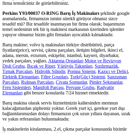
firma temsilcimiz ile görüebilirsiniz.
Perkins Y93/00037 O-RING Barış İş Makinaları
şeklinde google
aramalarında, firmamızın ismini sürekli görüyor olmanız sizce
tesadüf mü? Biz tesadüfe inanmayan bir firma olarak; başarımızın
temel nedeninin tek bir iş makinesi markasının üzerinden işlemler
yapıyor olmamız bizim gibi firmaları ayrıcalıklı kılmaktadır.
Barış makine; volvo iş makinaları türkiye distribütörü, parça
fiyatları(price), servisi, çıkma parçaları, iletişim bilgileri, ikinci el,
adana, mersin, erzurum, eskişehir, istanbul, kayseri, diyarbakır,
yedek parçaları, yağları,
Aktarma Organları
Motor ve Revizyon
Dişli Grubu
,
Bıçak ve Riper
,
Yürüyüş Takımları
,
Sızdırmazlık
,
Tırnak Parçaları
,
Hidrolik Silindir
,
Pompa Sistemi
,
Kazıcı ve Delici
,
Elektrik Elemanları
,
Filtre Grupları
,
Tork(Güç) Sistemi
,
Şanzuman
Parçaları
,
Rulman Parçaları
,
Civata Somunlar
,
Pimler Sekmanlar
,
Fren Sistemleri
,
Manifolt Parçası
,
Pervane Grubu
,
Radyatör
Elemanları
gibi benzer konularda 7/24 hizmet etmektedir.
Barış makina olarak servis hizmetimizin kalitesinden memnun
kalacağımızdan şüphemiz yoktur. Gerek yurt içi, gerekse yurt dışı
bağlantılarımızdan dolayı firmamızın çok uzun yıllara dayanan, uzak
ve yakın referansları bulunmaktadır.
İş makinelerin kiralanması, 2.el, çıkma parçalar konusunda bizimle