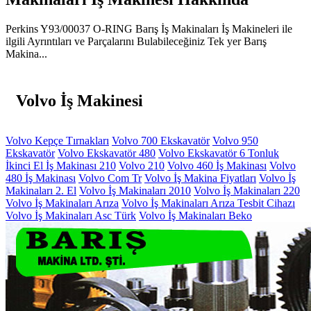
Perkins Y93/00037 O-RING Barış İş Makinaları İş Makineleri ile
ilgili Ayrıntıları ve Parçalarını Bulabileceğiniz Tek yer Barış
Makina...
Volvo İş Makinesi
Volvo Kepçe Tırnakları
Volvo 700 Ekskavatör
Volvo 950
Ekskavatör
Volvo Ekskavatör 480
Volvo Ekskavatör 6 Tonluk
İkinci El İş Makinası 210
Volvo 210
Volvo 460 İş Makinası
Volvo
480 İş Makinası
Volvo Com Tr
Volvo İş Makina Fiyatları
Volvo İş
Makinaları 2. El
Volvo İş Makinaları 2010
Volvo İş Makinaları 220
Volvo İş Makinaları Arıza
Volvo İş Makinaları Arıza Tesbit Cihazı
Volvo İş Makinaları Asc Türk
Volvo İş Makinaları Beko