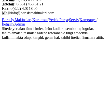
Telefon:
0(551) 453 51 21
Fax:
0(322) 428 18 05
Mail:
info@barisismakinalari.com
Barış İş Makinaları
/
Kurumsal
/
Yedek Parça
/
Servis
/
Kampanya
/
İletişim
/
Admin
Sitede yer alan tüm isimler, ürün kodları, semboller, logolar,
tanımlamalar, resimler sadece referans ve bilgi amacıyla
kullanılmakta olup, karşılık gelen hak sahibi üretici firmalara aittir.