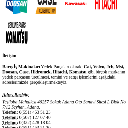
İletişim
Barış İş Makinaları
Yedek Parçaları olarak;
Cat, Volvo, Jcb, Mst,
Doosan, Case, Hidromek, Hitachi, Komatsu
gibi birçok markanın
yedek parçasını üretilmesi, temini ve satışı işlemlerini aşağıdaki
adreslerimizde gerçekleştirmekteyiz.
Adres Başlığı:
Yeşiloba Mahallesi 46257 Sokak Adana Oto Sanayi Sitesi L Blok No
7/12 Seyhan, Adana,
Telefon:
0(551) 453 51 23
Telefon:
0(507) 127 07 40
Telefon:
0(322) 428 18 04
Telefon:
0(551) 453 51 20