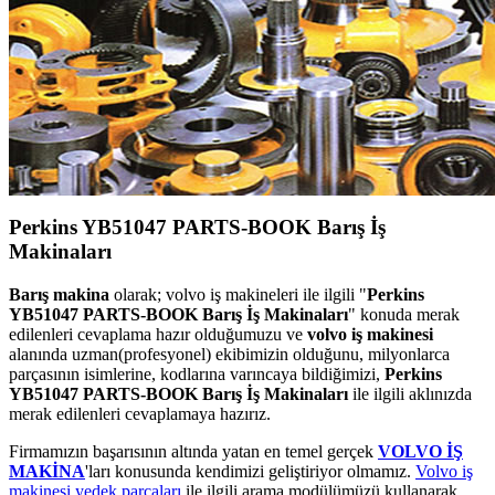
Perkins YB51047 PARTS-BOOK Barış İş
Makinaları
Barış makina
olarak; volvo iş makineleri ile ilgili "
Perkins
YB51047 PARTS-BOOK Barış İş Makinaları
" konuda merak
edilenleri cevaplama hazır olduğumuzu ve
volvo iş makinesi
alanında uzman(profesyonel) ekibimizin olduğunu, milyonlarca
parçasının isimlerine, kodlarına varıncaya bildiğimizi,
Perkins
YB51047 PARTS-BOOK Barış İş Makinaları
ile ilgili aklınızda
merak edilenleri cevaplamaya hazırız.
Firmamızın başarısının altında yatan en temel gerçek
VOLVO İŞ
MAKİNA
'ları konusunda kendimizi geliştiriyor olmamız.
Volvo iş
makinesi yedek parçaları
ile ilgili arama modülümüzü kullanarak