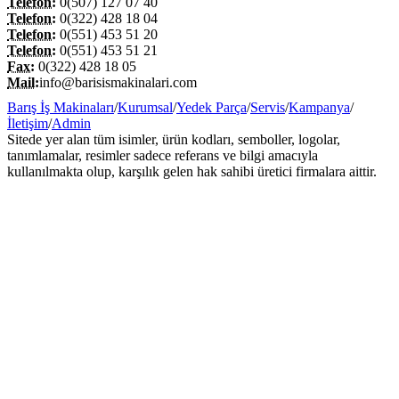
Telefon:
0(507) 127 07 40
Telefon:
0(322) 428 18 04
Telefon:
0(551) 453 51 20
Telefon:
0(551) 453 51 21
Fax:
0(322) 428 18 05
Mail:
info@barisismakinalari.com
Barış İş Makinaları
/
Kurumsal
/
Yedek Parça
/
Servis
/
Kampanya
/
İletişim
/
Admin
Sitede yer alan tüm isimler, ürün kodları, semboller, logolar,
tanımlamalar, resimler sadece referans ve bilgi amacıyla
kullanılmakta olup, karşılık gelen hak sahibi üretici firmalara aittir.