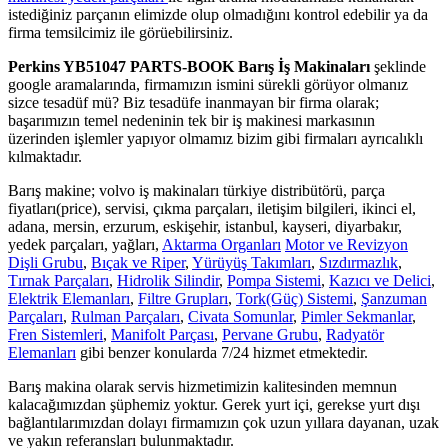
istediğiniz parçanın elimizde olup olmadığını kontrol edebilir ya da
firma temsilcimiz ile görüebilirsiniz.
Perkins YB51047 PARTS-BOOK Barış İş Makinaları
şeklinde
google aramalarında, firmamızın ismini sürekli görüyor olmanız
sizce tesadüf mü? Biz tesadüfe inanmayan bir firma olarak;
başarımızın temel nedeninin tek bir iş makinesi markasının
üzerinden işlemler yapıyor olmamız bizim gibi firmaları ayrıcalıklı
kılmaktadır.
Barış makine; volvo iş makinaları türkiye distribütörü, parça
fiyatları(price), servisi, çıkma parçaları, iletişim bilgileri, ikinci el,
adana, mersin, erzurum, eskişehir, istanbul, kayseri, diyarbakır,
yedek parçaları, yağları,
Aktarma Organları
Motor ve Revizyon
Dişli Grubu
,
Bıçak ve Riper
,
Yürüyüş Takımları
,
Sızdırmazlık
,
Tırnak Parçaları
,
Hidrolik Silindir
,
Pompa Sistemi
,
Kazıcı ve Delici
,
Elektrik Elemanları
,
Filtre Grupları
,
Tork(Güç) Sistemi
,
Şanzuman
Parçaları
,
Rulman Parçaları
,
Civata Somunlar
,
Pimler Sekmanlar
,
Fren Sistemleri
,
Manifolt Parçası
,
Pervane Grubu
,
Radyatör
Elemanları
gibi benzer konularda 7/24 hizmet etmektedir.
Barış makina olarak servis hizmetimizin kalitesinden memnun
kalacağımızdan şüphemiz yoktur. Gerek yurt içi, gerekse yurt dışı
bağlantılarımızdan dolayı firmamızın çok uzun yıllara dayanan, uzak
ve yakın referansları bulunmaktadır.