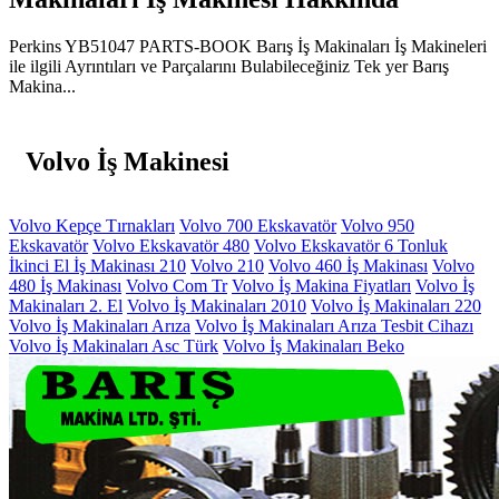
Perkins YB51047 PARTS-BOOK Barış İş Makinaları İş Makineleri
ile ilgili Ayrıntıları ve Parçalarını Bulabileceğiniz Tek yer Barış
Makina...
Volvo İş Makinesi
Volvo Kepçe Tırnakları
Volvo 700 Ekskavatör
Volvo 950
Ekskavatör
Volvo Ekskavatör 480
Volvo Ekskavatör 6 Tonluk
İkinci El İş Makinası 210
Volvo 210
Volvo 460 İş Makinası
Volvo
480 İş Makinası
Volvo Com Tr
Volvo İş Makina Fiyatları
Volvo İş
Makinaları 2. El
Volvo İş Makinaları 2010
Volvo İş Makinaları 220
Volvo İş Makinaları Arıza
Volvo İş Makinaları Arıza Tesbit Cihazı
Volvo İş Makinaları Asc Türk
Volvo İş Makinaları Beko