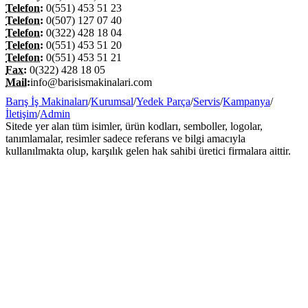
Telefon:
0(551) 453 51 23
Telefon:
0(507) 127 07 40
Telefon:
0(322) 428 18 04
Telefon:
0(551) 453 51 20
Telefon:
0(551) 453 51 21
Fax:
0(322) 428 18 05
Mail:
info@barisismakinalari.com
Barış İş Makinaları
/
Kurumsal
/
Yedek Parça
/
Servis
/
Kampanya
/
İletişim
/
Admin
Sitede yer alan tüm isimler, ürün kodları, semboller, logolar,
tanımlamalar, resimler sadece referans ve bilgi amacıyla
kullanılmakta olup, karşılık gelen hak sahibi üretici firmalara aittir.