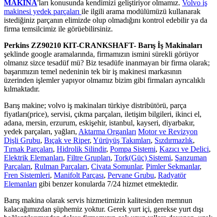
MAKİNA
'ları konusunda kendimizi geliştiriyor olmamız.
Volvo iş
makinesi yedek parçaları
ile ilgili arama modülümüzü kullanarak
istediğiniz parçanın elimizde olup olmadığını kontrol edebilir ya da
firma temsilcimiz ile görüebilirsiniz.
Perkins ZZ90210 KIT-CRANKSHAFT- Barış İş Makinaları
şeklinde google aramalarında, firmamızın ismini sürekli görüyor
olmanız sizce tesadüf mü? Biz tesadüfe inanmayan bir firma olarak;
başarımızın temel nedeninin tek bir iş makinesi markasının
üzerinden işlemler yapıyor olmamız bizim gibi firmaları ayrıcalıklı
kılmaktadır.
Barış makine; volvo iş makinaları türkiye distribütörü, parça
fiyatları(price), servisi, çıkma parçaları, iletişim bilgileri, ikinci el,
adana, mersin, erzurum, eskişehir, istanbul, kayseri, diyarbakır,
yedek parçaları, yağları,
Aktarma Organları
Motor ve Revizyon
Dişli Grubu
,
Bıçak ve Riper
,
Yürüyüş Takımları
,
Sızdırmazlık
,
Tırnak Parçaları
,
Hidrolik Silindir
,
Pompa Sistemi
,
Kazıcı ve Delici
,
Elektrik Elemanları
,
Filtre Grupları
,
Tork(Güç) Sistemi
,
Şanzuman
Parçaları
,
Rulman Parçaları
,
Civata Somunlar
,
Pimler Sekmanlar
,
Fren Sistemleri
,
Manifolt Parçası
,
Pervane Grubu
,
Radyatör
Elemanları
gibi benzer konularda 7/24 hizmet etmektedir.
Barış makina olarak servis hizmetimizin kalitesinden memnun
kalacağımızdan şüphemiz yoktur. Gerek yurt içi, gerekse yurt dışı