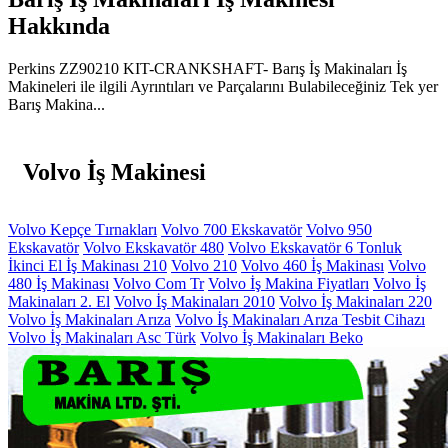
Hakkında
Perkins ZZ90210 KIT-CRANKSHAFT- Barış İş Makinaları İş
Makineleri ile ilgili Ayrıntıları ve Parçalarını Bulabileceğiniz Tek yer
Barış Makina...
Volvo İş Makinesi
Volvo Kepçe Tırnakları
Volvo 700 Ekskavatör
Volvo 950
Ekskavatör
Volvo Ekskavatör 480
Volvo Ekskavatör 6 Tonluk
İkinci El İş Makinası 210
Volvo 210
Volvo 460 İş Makinası
Volvo
480 İş Makinası
Volvo Com Tr
Volvo İş Makina Fiyatları
Volvo İş
Makinaları 2. El
Volvo İş Makinaları 2010
Volvo İş Makinaları 220
Volvo İş Makinaları Arıza
Volvo İş Makinaları Arıza Tesbit Cihazı
Volvo İş Makinaları Asc Türk
Volvo İş Makinaları Beko