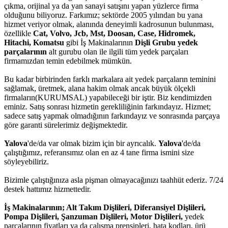
çıkma, orijinal ya da yan sanayi satışını yapan yüzlerce firma
olduğunu biliyoruz. Farkımız; sektörde 2005 yılından bu yana
hizmet veriyor olmak, alanında deneyimli kadrosunun bulunması,
özellikle
Cat, Volvo, Jcb, Mst, Doosan, Case, Hidromek,
Hitachi, Komatsu
gibi İş Makinalarının
Dişli Grubu yedek
parçalarının
alt gurubu olan ile ilgili tüm yedek parçaları
firmamızdan temin edebilmek mümkün.
Bu kadar birbirinden farklı markalara ait yedek parçaların teminini
sağlamak, üretmek, alana hakim olmak ancak büyük ölçekli
firmaların(KURUMSAL) yapabileceği bir iştir. Biz kendimizden
eminiz. Satış sonrası hizmetin gerekliliğinin farkındayız. Hizmet;
sadece satış yapmak olmadığının farkındayız ve sonrasında parçaya
göre garanti sürelerimiz değişmektedir.
Yalova
'de/da var olmak bizim için bir ayrıcalık.
Yalova
'de/da
çalıştığımız, referansımız olan en az 4 tane firma ismini size
söyleyebiliriz.
Bizimle çalıştığınıza asla pişman olmayacağınızı taahhüt ederiz. 7/24
destek hattımız hizmettedir.
İş Makinalarının; Alt Takım Dişlileri, Diferansiyel Dişlileri,
Pompa Dişlileri, Şanzuman Dişlileri, Motor Dişlileri,
yedek
parçalarının fiyatları ya da çalışma prensipleri, hata kodları, ürü