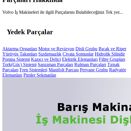
Volvo İş Makineleri ile ilgili Parçalarını Bulabileceğiniz Tek yer...
Yedek Parçalar
Aktarma Organları
Motor ve Revizyon
Dişli Grubu
Bıçak ve Riper
Yürüyüş Takımları
Sızdırmazlık
Civata Somunlar
Hidrolik Silindir
Pompa Sistemi
Kazıcı ve Delici
Elektrik Elemanları
Filtre Grupları
Tork(Güç) Sistemi
Şanzıman Parçaları
Rulman Parçaları
Tırnak
Parçaları
Fren Sistemleri
Manifolt Parçası
Pervane Grubu
Radyatör
Elemanları
Pimler Sekmanlar