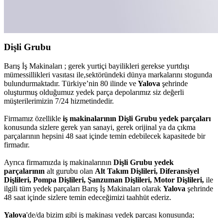
Dişli Grubu
Barış İş Makinaları ; gerek yurtiçi bayilikleri gerekse yurtdışı
mümessillikleri vasıtası ile,sektöründeki dünya markalarını stogunda
bulundurmaktadır. Türkiye’nin 80 ilinde ve
Yalova
şehrinde
oluşturmuş olduğumuz yedek parça depolarımız siz değerli
müşterilerimizin 7/24 hizmetindedir.
Firmamız özellikle
iş makinalarının Dişli Grubu yedek parçaları
konusunda sizlere gerek yan sanayi, gerek orijinal ya da çıkma
parçalarının hepsini 48 saat içinde temin edebilecek kapasitede bir
firmadır.
Ayrıca firmamızda iş makinalarının
Dişli Grubu yedek
parçalarının
alt gurubu olan
Alt Takım Dişlileri, Diferansiyel
Dişlileri, Pompa Dişlileri, Şanzuman Dişlileri, Motor Dişlileri,
ile
ilgili tüm yedek parçaları Barış İş Makinaları olarak
Yalova
şehrinde
48 saat içinde sizlere temin edeceğimizi taahhüt ederiz.
Yalova
'de/da bizim gibi iş makinası yedek parçası konusunda;