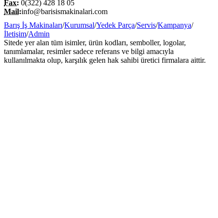
Fax:
0(322) 428 18 05
Mail:
info@barisismakinalari.com
Barış İş Makinaları
/
Kurumsal
/
Yedek Parça
/
Servis
/
Kampanya
/
İletişim
/
Admin
Sitede yer alan tüm isimler, ürün kodları, semboller, logolar,
tanımlamalar, resimler sadece referans ve bilgi amacıyla
kullanılmakta olup, karşılık gelen hak sahibi üretici firmalara aittir.