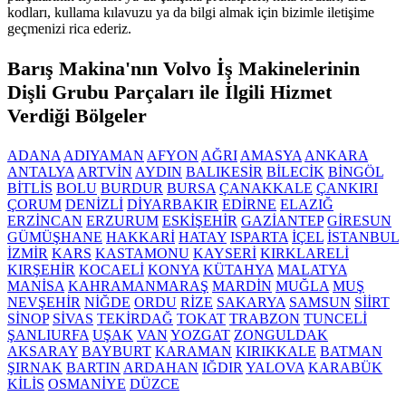
kodları, kullama kılavuzu ya da bilgi almak için bizimle iletişime
geçmenizi rica ederiz.
Barış Makina'nın Volvo İş Makinelerinin
Dişli Grubu Parçaları ile İlgili Hizmet
Verdiği Bölgeler
ADANA
ADIYAMAN
AFYON
AĞRI
AMASYA
ANKARA
ANTALYA
ARTVİN
AYDIN
BALIKESİR
BİLECİK
BİNGÖL
BİTLİS
BOLU
BURDUR
BURSA
ÇANAKKALE
ÇANKIRI
ÇORUM
DENİZLİ
DİYARBAKIR
EDİRNE
ELAZIĞ
ERZİNCAN
ERZURUM
ESKİŞEHİR
GAZİANTEP
GİRESUN
GÜMÜŞHANE
HAKKARİ
HATAY
ISPARTA
İÇEL
İSTANBUL
İZMİR
KARS
KASTAMONU
KAYSERİ
KIRKLARELİ
KIRŞEHİR
KOCAELİ
KONYA
KÜTAHYA
MALATYA
MANİSA
KAHRAMANMARAŞ
MARDİN
MUĞLA
MUŞ
NEVŞEHİR
NİĞDE
ORDU
RİZE
SAKARYA
SAMSUN
SİİRT
SİNOP
SİVAS
TEKİRDAĞ
TOKAT
TRABZON
TUNCELİ
ŞANLIURFA
UŞAK
VAN
YOZGAT
ZONGULDAK
AKSARAY
BAYBURT
KARAMAN
KIRIKKALE
BATMAN
ŞIRNAK
BARTIN
ARDAHAN
IĞDIR
YALOVA
KARABÜK
KİLİS
OSMANİYE
DÜZCE